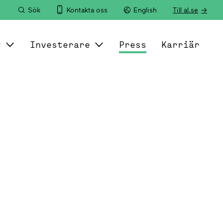
Sök
Kontakta oss
English
Till al.se
t
Investerare
Press
Karriär