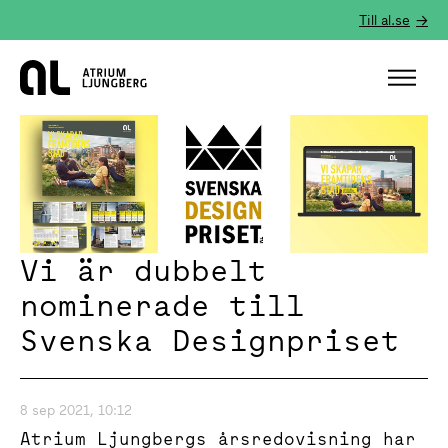
Till al.se
Hem
Vi är dubbelt
nominerade till
Svenska Designpriset
8 sep 2021, 10:12
Atrium Ljungbergs årsredovisning har