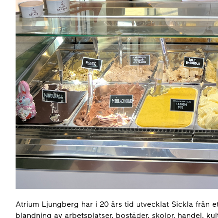
Atrium Ljungberg har i 20 års tid utvecklat Sickla från 
blandning av arbetsplatser, bostäder, skolor, handel, ku