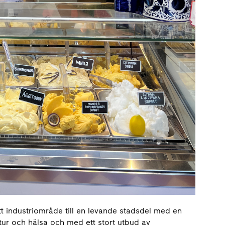
ett industriområde till en levande stadsdel med en
ltur och hälsa och med ett stort utbud av