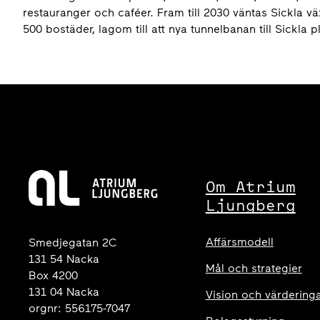
restauranger och caféer. Fram till 2030 väntas Sickla v
500 bostäder, lagom till att nya tunnelbanan till Sickla
Om Atrium
Ljungberg
Affärsmodell
Smedjegatan 2C
131 54 Nacka
Mål och strategier
Box 4200
131 04 Nacka
Vision och värdering
orgnr: 556175-7047