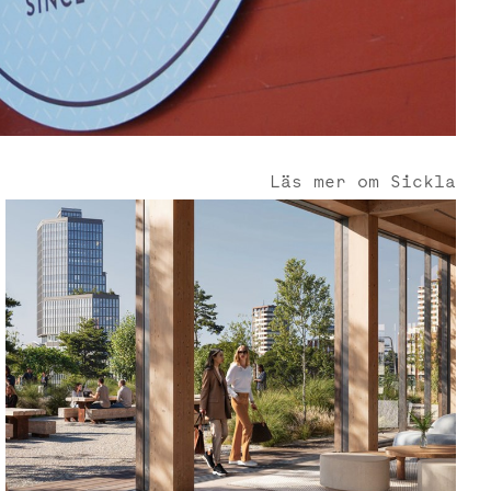
Läs mer om Sickla
Sickla - Nordens nav för hållbarhet, innovation och välmåe