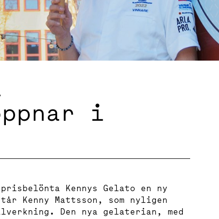
a
öppnar i
 prisbelönta Kennys Gelato en ny
står Kenny Mattsson, som nyligen
llverkning. Den nya gelaterian, med