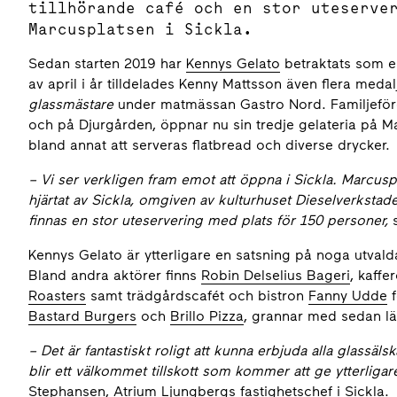
tillhörande café och en stor uteserve
Marcusplatsen i Sickla.
Sedan starten 2019 har
Kennys Gelato
betraktats som en
av april i år tilldelades Kenny Mattsson även flera meda
glassmästare
under matmässan Gastro Nord. Familjeföret
och på Djurgården, öppnar nu sin tredje gelateria på M
bland annat att serveras flatbread och diverse drycker.
– Vi ser verkligen fram emot att öppna i Sickla. Marcuspl
hjärtat av Sickla, omgiven av kulturhuset Dieselverkstad
finnas en stor uteservering med plats för 150 personer,
Kennys Gelato är ytterligare en satsning på noga utvald
Bland andra aktörer finns
Robin Delselius Bageri
, kaffe
Roasters
samt trädgårdscafét och bistron
Fanny Udde
f
Bastard Burgers
och
Brillo Pizza
, grannar med sedan l
– Det är fantastiskt roligt att kunna erbjuda alla glassäl
blir ett välkommet tillskott som kommer att ge ytterliga
Stephansen, Atrium Ljungbergs fastighetschef i Sickla.