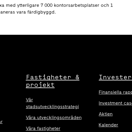
äxa med ytterligare 7 000 kontorsarbetsplatser och 1
 planeras vara färdigbyggd.
Fastigheter &
Invester
projekt
Finansiella rap
Vår
Investment cas
stadsutvecklingsstrategi
Aktien
Våra utvecklingsområden
ar
Kalender
Våra fastigheter