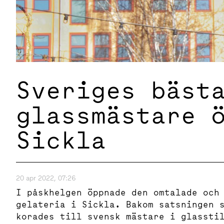
Sveriges bäst
glassmästare 
Sickla
20 apr 2022, 07:26
I påskhelgen öppnade den omtalade och
gelateria i Sickla. Bakom satsningen 
korades till svensk mästare i glassti