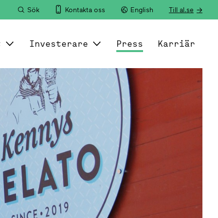
Sök
Kontakta oss
English
Till al.se
t
Investerare
Press
Karriär