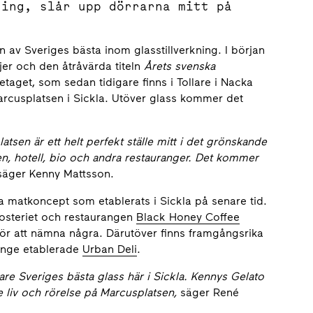
ring, slår upp dörrarna mitt på
 av Sveriges bästa inom glasstillverkning. I början
ljer och den åtråvärda titeln
Årets svenska
aget, som sedan tidigare finns i Tollare i Nacka
arcusplatsen i Sickla. Utöver glass kommer det
atsen är ett helt perfekt ställe mitt i det grönskande
en, hotell, bio och andra restauranger. Det kommer
säger Kenny Mattsson.
a matkoncept som etablerats i Sickla på senare tid.
rosteriet och restaurangen
Black Honey Coffee
ör att nämna några. Därutöver finns framgångsrika
änge etablerade
Urban Deli
.
skare Sveriges bästa glass här i Sickla. Kennys Gelato
re liv och rörelse på Marcusplatsen,
säger René