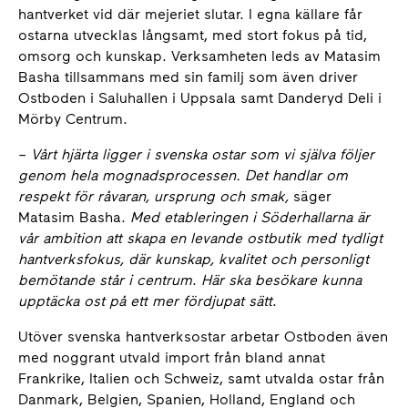
hantverket vid där mejeriet slutar. I egna källare får
ostarna utvecklas långsamt, med stort fokus på tid,
omsorg och kunskap. Verksamheten leds av Matasim
Basha tillsammans med sin familj som även driver
Ostboden i Saluhallen i Uppsala samt Danderyd Deli i
Mörby Centrum.
–
Vårt hjärta ligger i svenska ostar som vi själva följer
genom hela mognadsprocessen. Det handlar om
respekt för råvaran, ursprung och smak,
säger
Matasim Basha.
Med etableringen i Söderhallarna är
vår ambition att skapa en levande ostbutik med tydligt
hantverksfokus, där kunskap, kvalitet och personligt
bemötande står i centrum
.
Här ska besökare kunna
upptäcka ost på ett mer fördjupat sätt
.
Utöver svenska hantverksostar arbetar Ostboden även
med noggrant utvald import från bland annat
Frankrike, Italien och Schweiz, samt utvalda ostar från
Danmark, Belgien, Spanien, Holland, England och