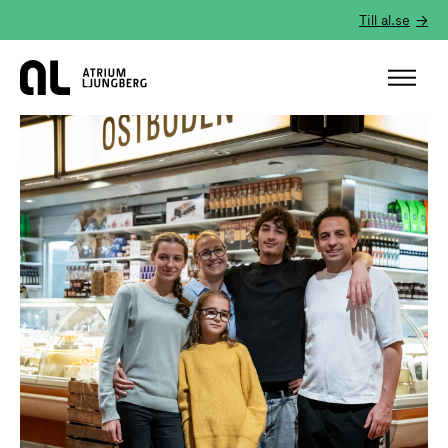
Till al.se
Hem