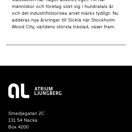
människor och företag sökt sig i hundratals år
och det industrihistoriska arvet märks tydligt. Nu
adderas nya årsringar till Sickla när Stockholm
Wood City, världens största trästad, växer fram.
Smedjegatan 2C
131 54 Nacka
Box 4200