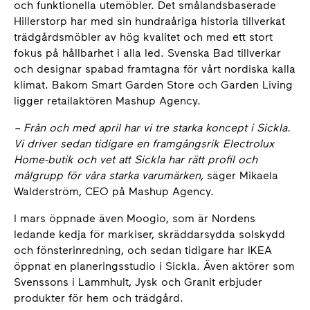
och funktionella utemöbler. Det smålandsbaserade
Hillerstorp har med sin hundraåriga historia tillverkat
trädgårdsmöbler av hög kvalitet och med ett stort
fokus på hållbarhet i alla led. Svenska Bad tillverkar
och designar spabad framtagna för vårt nordiska kalla
klimat. Bakom Smart Garden Store och Garden Living
ligger retailaktören Mashup Agency.
– Från och med april har vi tre starka koncept i Sickla.
Vi driver sedan tidigare en framgångsrik Electrolux
Home-butik och vet att Sickla har rätt profil och
målgrupp för våra starka varumärken,
säger Mikaela
Walderström, CEO på Mashup Agency.
I mars öppnade även Moogio, som är Nordens
ledande kedja för markiser, skräddarsydda solskydd
och fönsterinredning, och sedan tidigare har IKEA
öppnat en planeringsstudio i Sickla. Även aktörer som
Svenssons i Lammhult, Jysk och Granit erbjuder
produkter för hem och trädgård.