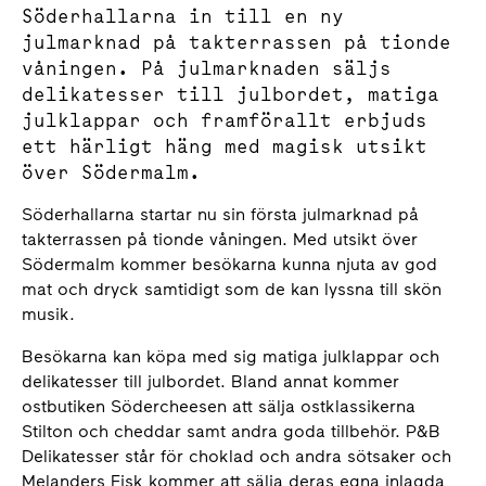
Söderhallarna in till en ny
julmarknad på takterrassen på tionde
våningen. På julmarknaden säljs
delikatesser till julbordet, matiga
julklappar och framförallt erbjuds
ett härligt häng med magisk utsikt
över Södermalm.
Söderhallarna startar nu sin första julmarknad på
takterrassen på tionde våningen. Med utsikt över
Södermalm kommer besökarna kunna njuta av god
mat och dryck samtidigt som de kan lyssna till skön
musik.
Besökarna kan köpa med sig matiga julklappar och
delikatesser till julbordet. Bland annat kommer
ostbutiken Södercheesen att sälja ostklassikerna
Stilton och cheddar samt andra goda tillbehör. P&B
Delikatesser står för choklad och andra sötsaker och
Melanders Fisk kommer att sälja deras egna inlagda