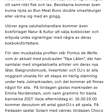
sill samt rökt fisk och lax. Besökarna kommer även
kunna njuta av Bun Meat Buns double smashburger
eller värma sig med en glögg.
Utöver egna saluhallshandlare kommer även
bokförlaget Natur & Kultur att sälja kokböcker och
erbjuda unika signeringar med några av deras
kokboksförfattare.
För den musikaliska profilen står Pontus de Wolfe.
som är aktuell med podcasten ”Nya Låten”, där han
samtalar med singelaktuella artister om deras nya
låtar. Bakgrundsmusik, liveartister och DJ:s är alla
noggrant utvalda för att skapa en härlig stämning
under hela Julmarknaden, och det kommer att finnas
något för alla. På lördagen gästas marknaden av
Emma Nordenstam, som vann grammis för bästa
barnskiva 2017. Varje eftermiddag kl. 16.00-19.00
kommer dessutom ett antal gäst-DJ:s att spela. På
fredagen spelar Sotarn med vänner, lördagen Choco