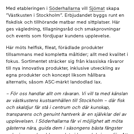
Med etableringen i
Söderhallarna
vill
Sjömat
skapa
”Västkusten i Stockholm”. Erbjudandet byggs runt en
fiskdisk och tillhörande matbar med sittplatser. Här
ges vägledning, tillagningsråd och smakprovningar
och events som fördjupar kundens upplevelse.
Här möts helfisk, fileat, förädlade produkter
tillsammans med kompletta måltider; allt med kvalitet i
fokus. Sortimentet sträcker sig från klassiska råvaror
till nya innovativa produkter, inklusive utveckling av
egna produkter och koncept liksom hållbara
alternativ, såsom ASC-märkt landodlad lax.
– För oss handlar allt om råvaran. Vi vill ta med känslan
av västkustens kustsamhällen till Stockholm – där fisk
och skaldjur får stå i centrum och där kunskap,
transparens och genuint hantverk är en självklar del av
upplevelsen. I Söderhallarna får vi möjlighet att möta
gästerna nära, guida dem i säsongens bästa fångster