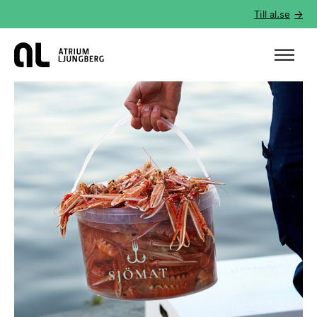
Till al.se
Hem