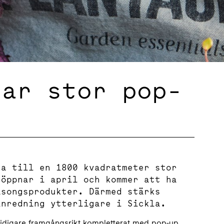
nar stor pop-
na till en 1800 kvadratmeter stor
 öppnar i april och kommer att ha
äsongsprodukter. Därmed stärks
inredning ytterligare i Sickla.
 tidigare framgångsrikt kompletterat med pop-up