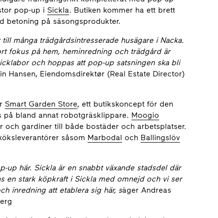
stor pop-up i
Sickla
. Butiken kommer ha ett brett
 med betoning på säsongsprodukter.
et till många trädgårdsintresserade husägare i Nacka.
ort fokus på hem, heminredning och trädgård är
a Sicklabor och hoppas att pop-up satsningen ska bli
in Hansen, Eiendomsdirektør (Real Estate Director)
är
Smart Garden Store
, ett butikskoncept för den
s på bland annat robotgräsklippare.
Moogio
 och gardiner till både bostäder och arbetsplatser.
l köksleverantörer såsom
Marbodal
och
Ballingslöv
p-up här. Sickla är en snabbt växande stadsdel där
s en stark köpkraft i Sickla med omnejd och vi ser
ch inredning att etablera sig här, s
äger Andreas
berg