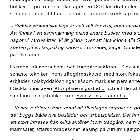
butiker. I april öppnar Plantagen en 1800 kvadratmeter 
sortiment med allt från plantor till trädgårdsredskap
– Sicklas strategiska läge är helt rätt för oss, med närh
Att finnas i ett sammanhang bland andra butiker med st
något vi värdesätter. Vi är glada över att lära känna all
starten på en långsiktig närvaro i området,
säger Gunste
på Plantagen.
Exempel på andra hem- och trädgårdsaktörer i Sickla 
senaste tekniken inom trädgårdsskötsel med stort foku
erbjuder solskyddslösningar såsom markiser, persienner
I Sickla finns även
IKEA planeringsstudio
och ett flerta
samt inredningsbutiker som
Svenssons i Lammhult
.
– Vi ser verkligen fram emot att Plantagen öppnar en po
det byggs både nya bostäder och arbetsplatser. Det finn
ett stort intresse från olika aktörer inom trädgård, hem o
Malmsäter, affärsområdeschef leasing på Atrium Ljung