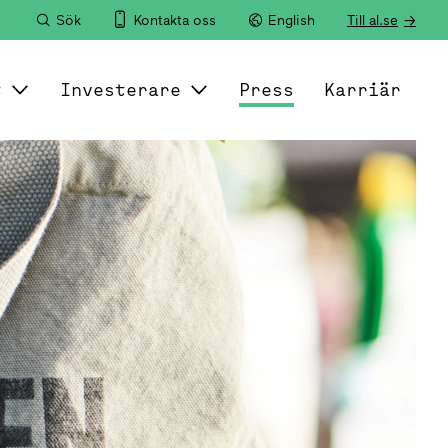
Sök
Kontakta oss
English
Till al.se
t
Investerare
Press
Karriär