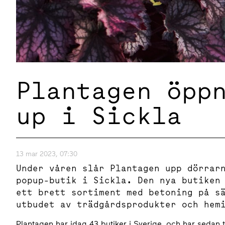
Plantagen öpp
up i Sickla
13 mar 2023, 07:30
Under våren slår Plantagen upp dörrar
popup-butik i Sickla. Den nya butiken
ett brett sortiment med betoning på s
utbudet av trädgårdsprodukter och hem
Plantagen
har idag 43 butiker i Sverige, och har sedan