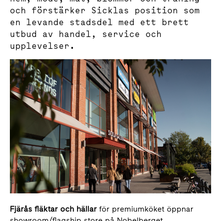
och förstärker Sicklas position som
en levande stadsdel med ett brett
utbud av handel, service och
upplevelser.
Fjärås fläktar och hällar
för premiumköket öppnar
showroom/flagship store på Nobelberget.