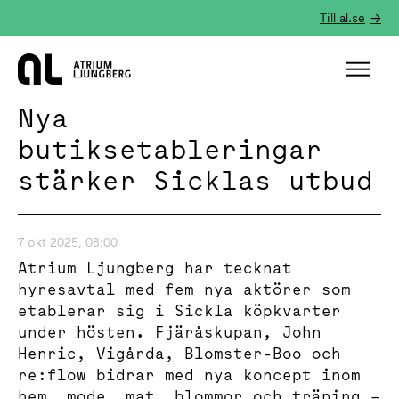
Till al.se
Hem
Nya
butiksetableringar
stärker Sicklas utbud
7 okt 2025, 08:00
Atrium Ljungberg har tecknat
hyresavtal med fem nya aktörer som
etablerar sig i Sickla köpkvarter
under hösten. Fjäråskupan, John
Henric, Vigårda, Blomster-Boo och
re:flow bidrar med nya koncept inom
hem, mode, mat, blommor och träning –