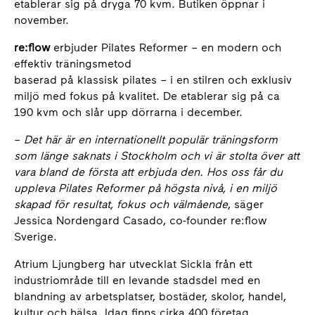
etablerar sig på dryga 70 kvm. Butiken öppnar i
november.
re:flow
erbjuder Pilates Reformer – en modern och
effektiv träningsmetod
baserad på klassisk pilates – i en stilren och exklusiv
miljö med fokus på kvalitet. De etablerar sig på ca
190 kvm och slår upp dörrarna i december.
–
Det här är en internationellt populär träningsform
som länge saknats i Stockholm och vi är stolta över att
vara bland de första att erbjuda den. Hos oss får du
uppleva Pilates Reformer på högsta nivå, i en miljö
skapad för resultat, fokus och välmående
, säger
Jessica Nordengard Casado, co-founder re:flow
Sverige.
Atrium Ljungberg har utvecklat Sickla från ett
industriområde till en levande stadsdel med en
blandning av arbetsplatser, bostäder, skolor, handel,
kultur och hälsa. Idag finns cirka 400 företag