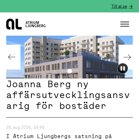
Till al.se
Hem
Joanna Berg ny
affärsutvecklingsansv
arig för bostäder
26 aug 2016, 14:49
I Atrium Ljungbergs satsning på