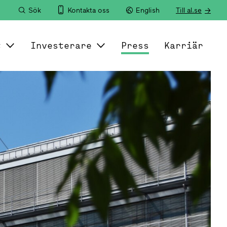
Sök
Kontakta oss
English
Till al.se
t
Investerare
Press
Karriär