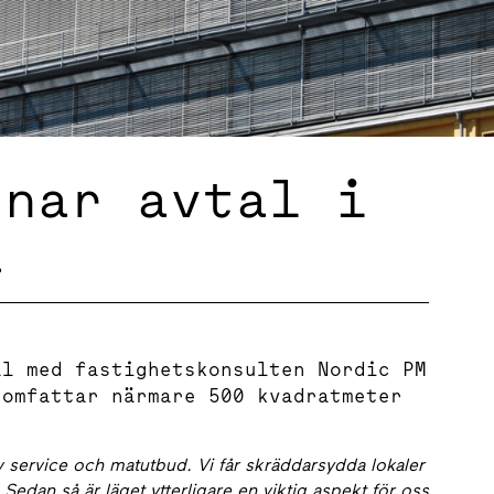
knar avtal i
a
al med fastighetskonsulten Nordic PM
 omfattar närmare 500 kvadratmeter
 av service och matutbud. Vi får skräddarsydda lokaler
. Sedan så är läget ytterligare en viktig aspekt för oss