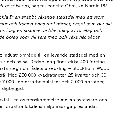
tt besöka oss,
säger Jeanette Öhrn, vd Nordic PM.
ckla är en snabbt växande stadsdel med ett stort
ur och träning finns runt hörnet, något som blir allt
finns idag en spännande blandning av företag och
de bolag som vill vara med och växa här
,
säger
ett industriområde till en levande stadsdel med en
ltur och hälsa. Redan idag finns cirka 400 företag
ästa steg i områdets utveckling –
Stockholm Wood
 trä. Med 250 000 kvadratmeter, 25 kvarter och 30
 7 000 kontorsarbetsplatser och 2 000 bostäder,
färdigbyggd.
savtal - en överenskommelse mellan hyresvärd och
r förbättra lokalens miljömässiga prestanda.