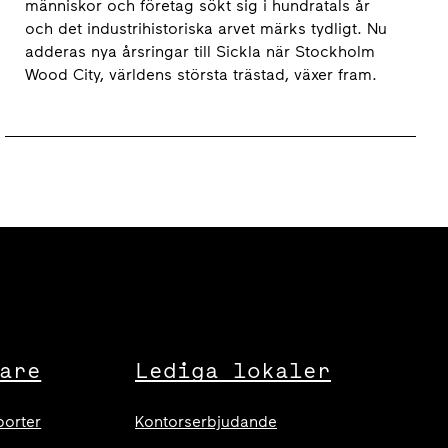
människor och företag sökt sig i hundratals år
och det industrihistoriska arvet märks tydligt. Nu
adderas nya årsringar till Sickla när Stockholm
Wood City, världens största trästad, växer fram.
are
Lediga lokaler
porter
Kontorserbjudande