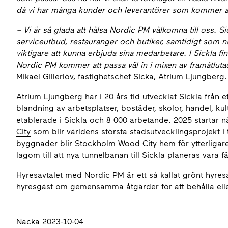
då vi har många kunder och leverantörer som kommer a
– Vi är så glada att hälsa
Nordic PM
välkomna till oss.
Si
serviceutbud, restauranger och butiker, samtidigt som nat
viktigare att kunna erbjuda sina medarbetare. I Sickla 
Nordic PM kommer att passa väl in i mixen av framåtluta
Mikael Gillerlöv, fastighetschef Sicka, Atrium Ljungberg.
Atrium Ljungberg har i 20 års tid utvecklat Sickla från 
blandning av arbetsplatser, bostäder, skolor, handel, ku
etablerade i Sickla och 8 000 arbetande. 2025 startar n
City
som blir världens största stadsutvecklingsprojekt i
byggnader blir Stockholm Wood City hem för ytterligare
lagom till att nya tunnelbanan till Sickla planeras vara 
Hyresavtalet med Nordic PM är ett så kallat grönt hyre
hyresgäst om gemensamma åtgärder för att behålla elle
Nacka 2023-10-04