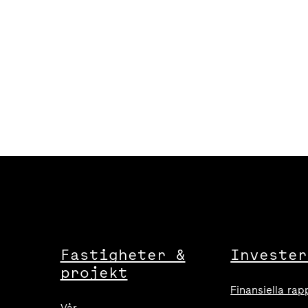
Fastigheter &
Invester
projekt
Finansiella rap
Vår