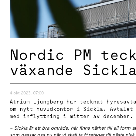
Nordic PM tec
växande Sickl
4 okt 2023, 07:00
Atrium Ljungberg har tecknat hyresavt
om nytt huvudkontor i Sickla. Avtalet
med inflyttning i mitten av december.
–
Sickla
är ett bra område, här finns närhet till all form
som passar oss nu när vi skall ta företaget till nästa nivå