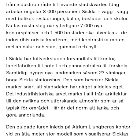
från industriområde till levande stadskvarter. Idag
arbetar ungefär 8 000 personer i Sickla – vägg i vägg
med butiker, restauranger, kultur, bostäder och skolor.
Nu tas nästa steg när ytterligare 7 000 nya
kontorsplatser och 1 500 bostäder ska utvecklas i de
industrihistoriska kvarteren, med kontrastrika möten
mellan natur och stad, gammal och nytt.
I Sickla har luftverkstaden förvandlats till kontor,
tapetfabriken till hotell och panncentralen till förskola.
Samtidigt byggs nya landmärken såsom 23 våningar
höga Sickla stationshus. Den som besöker Sickla
märker snart att stadsdelen har något alldeles eget.
Det industrihistoriska arvet märks i allt från arkitektur
till den nyfikna och utforskande atmosfär som är så
typisk för området. Här är det norm att tänka och
göra annorlunda.
Den guidade turen inleds på Atrium Ljungbergs kontor
vid en åtta meter stor modell som visualiserar Sicklas