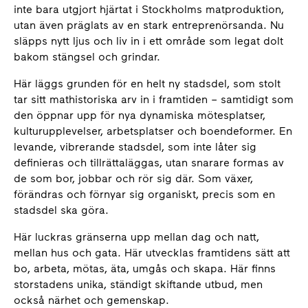
inte bara utgjort hjärtat i Stockholms matproduktion,
utan även präglats av en stark entreprenörsanda. Nu
släpps nytt ljus och liv in i ett område som legat dolt
bakom stängsel och grindar.
Här läggs grunden för en helt ny stadsdel, som stolt
tar sitt mathistoriska arv in i framtiden – samtidigt som
den öppnar upp för nya dynamiska mötesplatser,
kulturupplevelser, arbetsplatser och boendeformer. En
levande, vibrerande stadsdel, som inte låter sig
definieras och tillrättaläggas, utan snarare formas av
de som bor, jobbar och rör sig där. Som växer,
förändras och förnyar sig organiskt, precis som en
stadsdel ska göra.
Här luckras gränserna upp mellan dag och natt,
mellan hus och gata. Här utvecklas framtidens sätt att
bo, arbeta, mötas, äta, umgås och skapa. Här finns
storstadens unika, ständigt skiftande utbud, men
också närhet och gemenskap.