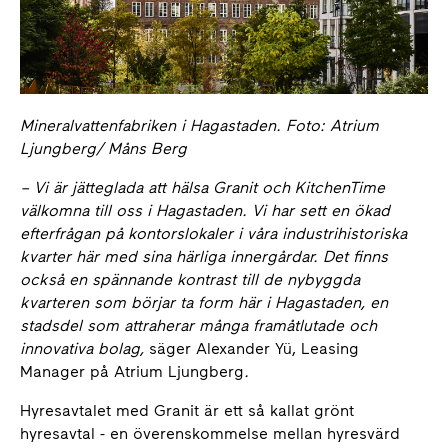
Mineralvattenfabriken i Hagastaden. Foto: Atrium
Ljungberg/ Måns Berg
– Vi är jätteglada att hälsa Granit och KitchenTime
välkomna till oss i Hagastaden. Vi har sett en ökad
efterfrågan på kontorslokaler i våra industrihistoriska
kvarter här med sina härliga innergårdar. Det finns
också en spännande kontrast till de nybyggda
kvarteren som börjar ta form här i Hagastaden, en
stadsdel som attraherar många framåtlutade och
innovativa bolag,
säger Alexander Yü, Leasing
Manager på Atrium Ljungberg
.
Hyresavtalet med Granit är ett så kallat grönt
hyresavtal - en överenskommelse mellan hyresvärd