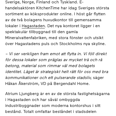
Sverige, Norge, Finland och Tyskland. E-
handelsaktören KitchenTime har idag Sveriges största
sortiment av köksprodukter online. I höst går flytten
av de två bolagens huvudkontor till gemensamma
lokaler i
Hagastaden
. Det nya kontoret ligger i en
spektakulär tillbyggnad till den gamla
Mineralvattenfabriken, med stora fönster och utsikt
över Hagastadens puls och Stockholms nya skyline.
– Vi ser verkligen fram emot att flytta in. Vi föll direkt
för dessa lokaler som präglas av mycket trä och rå
betong, material som rimmar väl med bolagets
identitet. Läget är strategiskt helt rätt för oss med bra
kommunikationer och ett pulserande stadsliv,
säger
Håkan Åkerström, VD på Bergendahl Home.
Atrium Ljungberg är en av de största fastighetsägarna
i Hagastaden och har såväl ombyggda
industribyggnader som moderna kontorshus i sitt
bestånd. Totalt omfattar beståndet i stadsdelen