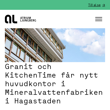
Till al.se
Hem
Granit och
KitchenTime får nytt
huvudkontor i
Mineralvattenfabriken
i Hagastaden