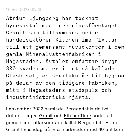
10 mar 2023, 07:30
Atrium Ljungberg har tecknat
hyresavtal med inredningsföretaget
Granit som tillsammans med e-
handelsaktören KitchenTime flyttar
till ett gemensamt huvudkontor i den
gamla Mineralvattenfabriken i
Hagastaden. Avtalet omfattar drygt
800 kvadratmeter i det så kallade
Glashuset, en spektakulär tillbyggnad
på delar av den tidigare fabriken,
mitt i Hagastadens stadspuls och
industrihistoriska hjärta.
I november 2022 samlade
Bergendahls
de två
dotterbolagen
Granit
och
KitchenTime
under ett
gemensamt affärsområde kallat Bergendahl Home.
Granit finns idag på fyra marknader med 40 butiker i