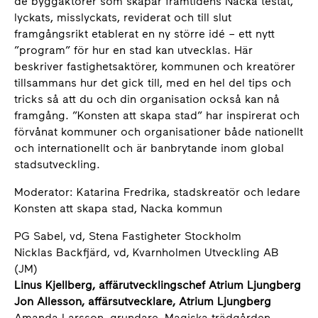
de byggaktörer som skapar framtidens Nacka testat,
lyckats, misslyckats, reviderat och till slut
framgångsrikt etablerat en ny större idé – ett nytt
”program” för hur en stad kan utvecklas. Här
beskriver fastighetsaktörer, kommunen och kreatörer
tillsammans hur det gick till, med en hel del tips och
tricks så att du och din organisation också kan nå
framgång. ”Konsten att skapa stad” har inspirerat och
förvånat kommuner och organisationer både nationellt
och internationellt och är banbrytande inom global
stadsutveckling.
Moderator: Katarina Fredrika, stadskreatör och ledare
Konsten att skapa stad, Nacka kommun
PG Sabel, vd, Stena Fastigheter Stockholm
Nicklas Backfjärd, vd, Kvarnholmen Utveckling AB
(JM)
Linus Kjellberg, affärutvecklingschef Atrium Ljungberg
Jon Allesson, affärsutvecklare, Atrium Ljungberg
Amanda Larsson, grundare, Magiska trädgården