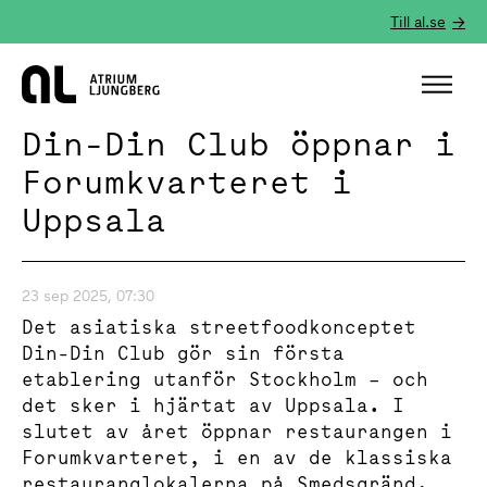
Till al.se
Hem
Din-Din Club öppnar i
Forumkvarteret i
Uppsala
23 sep 2025, 07:30
Det asiatiska streetfoodkonceptet
Din-Din Club gör sin första
etablering utanför Stockholm – och
det sker i hjärtat av Uppsala. I
slutet av året öppnar restaurangen i
Forumkvarteret, i en av de klassiska
restauranglokalerna på Smedsgränd.