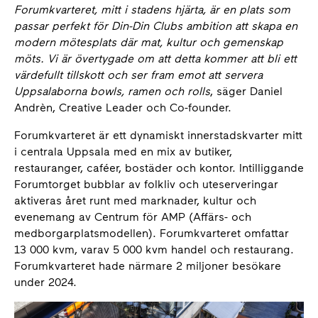
Forumkvarteret, mitt i stadens hjärta, är en plats som
passar perfekt för Din-Din Clubs ambition att skapa en
modern mötesplats där mat, kultur och gemenskap
möts. Vi är övertygade om att detta kommer att bli ett
värdefullt tillskott och ser fram emot att servera
Uppsalaborna bowls, ramen och rolls
, säger Daniel
Andrèn, Creative Leader och Co-founder.
Forumkvarteret är ett dynamiskt innerstadskvarter mitt
i centrala Uppsala med en mix av butiker,
restauranger, caféer, bostäder och kontor. Intilliggande
Forumtorget bubblar av folkliv och uteserveringar
aktiveras året runt med marknader, kultur och
evenemang av Centrum för AMP (Affärs- och
medborgarplatsmodellen). Forumkvarteret omfattar
13 000 kvm, varav 5 000 kvm handel och restaurang.
Forumkvarteret hade närmare 2 miljoner besökare
under 2024.