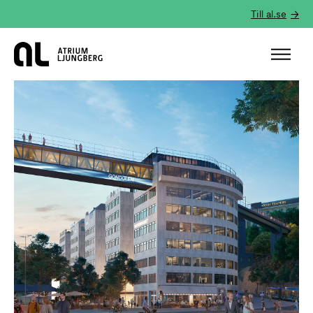
Till al.se
Hem