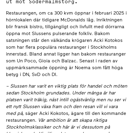
ut mot Södermalmstorg.
Restaurangen, om ca 300 kvm öppnar i februari 2025 i
hörnlokalen där tidigare McDonalds låg. Inriktningen
blir fransk bistro, tillgängligt och livfullt med dörrarna
öppna mot Slussens pulserande folkliv. Bakom
satsningen står den välkända krögaren Acki Kotokos
som har flera populära restauranger i Stockholms
innerstad. Bland annat ligger han bakom restauranger
som Un Poco, Gioia och Balzac. Senast i raden av
uppmärksammade öppning är Noema som fått höga
betyg i DN, SvD och DI.
– Slussen har varit en viktig plats för handel och möten
sedan Stockholm grundades. Under många år har
platsen varit tråkig, näst intill ogästvänlig men nu ser vi
ett nytt Slussen växa fram och den resan vill vi vara
med på,
säger Acki Kokotos, ägare till den kommande
restaurangen.
Vår ambition är att skapa riktiga
Stockholmsklassiker och här är vi dessutom på