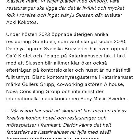
klassisk mark. Vi väljer platser med omsorg, våra
restauranger ska ligga där det är livfullt och mycket
folk i rörelse och inget slår ju Slussen där,
avslutar
Acki Kokotos.
Under hösten 2023 öppnade återigen anrika
restaurang Gondolen, som varit stängd sedan 2020.
Den nya ägaren Svenska Brasserier har även öppnat
Café Klotet och Pelago på Katarinahusets tak. I takt
med att Slussen blir alltmer klar ökar också
efterfrågan på kontorslokaler och huset är nu nästintill
fullt uthyrt. Bland kontorshyresgästerna i Katarinahuset
märks Gullers Grupp, co-working aktören A house,
Nova Consulting Group och inte minst den
internationella mediekoncernen Sony Music Sweden.
– Vår vision har varit att skapa ett hus med en mix av
kreativa kontor, hotell och restauranger och
mötesplatser i framkant. Därför känns det helt
fantastiskt att Katarinahuset nu fylls med såväl