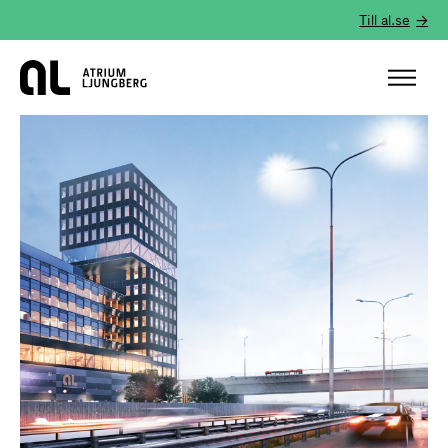
Till al.se
Hem