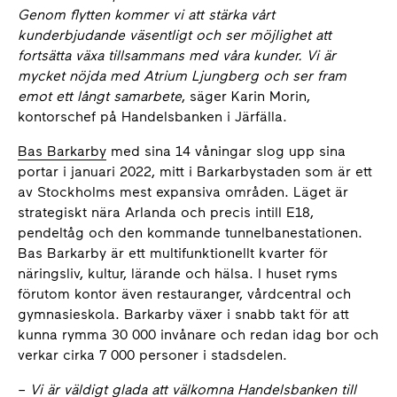
Genom flytten kommer vi att stärka vårt
kunderbjudande väsentligt och ser möjlighet att
fortsätta växa tillsammans med våra kunder. Vi är
mycket nöjda med Atrium Ljungberg och ser fram
emot ett långt samarbete
, säger Karin Morin,
kontorschef på Handelsbanken i Järfälla.
Bas Barkarby
med sina 14 våningar slog upp sina
portar i januari 2022, mitt i Barkarbystaden som är ett
av Stockholms mest expansiva områden. Läget är
strategiskt nära Arlanda och precis intill E18,
pendeltåg och den kommande tunnelbanestationen.
Bas Barkarby är ett multifunktionellt kvarter för
näringsliv, kultur, lärande och hälsa. I huset ryms
förutom kontor även restauranger, vårdcentral och
gymnasieskola. Barkarby växer i snabb takt för att
kunna rymma 30 000 invånare och redan idag bor och
verkar cirka 7 000 personer i stadsdelen.
–
Vi är väldigt glada att välkomna Handelsbanken till