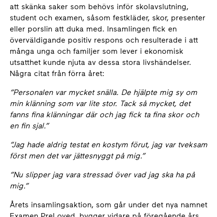
att skänka saker som behövs inför skolavslutning,
student och examen, såsom festkläder, skor, presenter
eller porslin att duka med. Insamlingen fick en
överväldigande positiv respons och resulterade i att
många unga och familjer som lever i ekonomisk
utsatthet kunde njuta av dessa stora livshändelser.
Några citat från förra året:
“Personalen var mycket snälla. De hjälpte mig sy om
min klänning som var lite stor. Tack så mycket, det
fanns fina klänningar där och jag fick ta fina skor och
en fin sjal.”
“Jag hade aldrig testat en kostym förut, jag var tveksam
först men det var jättesnyggt på mig.”
“Nu slipper jag vara stressad över vad jag ska ha på
mig.”
Årets insamlingsaktion, som går under det nya namnet
Examen PreLoved, bygger vidare på föregående års