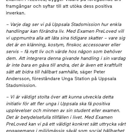
framgångar och syftar till att utöka dess positiva
inverkan.
– Varje dag ser vi på Uppsala Stadsmission hur enkla
handlingar kan förändra liv. Med Examen PreLoved vill
vi uppmuntra alla att låta sina tidigare skatter – vare sig
det är en klänning, kostym, finskor, accessoarer eller
servis – få nytt liv och värde hos någon som behöver
dem. Att integrera denna givande handling i sin vardag
är inte bara en gåva till andra, det är även ett kraftfullt
sätt att bidra till hållbart samhälle
, säger Peter
Andersson, föreståndare Unga Station på Uppsala
Stadsmission.
– Vi är väldigt stolta över att kunna utveckla detta
initiativ för att fler unga i Uppsala ska få positiva
upplevelser och minnen av sin student eller examen.
Det är betydelsefulla tillfällen i livet. Med Examen
PreLoved kan vi på ett väldigt konkret sätt uttrycka vårt
engagemang i miljömässig såväl som social hållbarhet