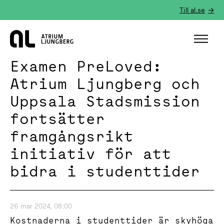
Till al.se
Hem
Examen PreLoved:
Atrium Ljungberg och
Uppsala Stadsmission
fortsätter
framgångsrikt
initiativ för att
bidra i studenttider
26 mar 2024, 08:00
Kostnaderna i studenttider är skyhöga