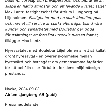
både för företag och privatpersoner och bidrar till att
skapa en härlig atmosfär och ett levande kvarter,
säger
Max Lantz, fastighetschef för Atrium Ljungberg på
Liljeholmen.
Fastigheter med en stark identitet, puls
och närhet till service är starkt efterfrågat bland våra
kunder och samarbetet med Boulebar ger goda
förutsättningar att fortsätta utveckla platsen framåt,
tillägger Max Lantz.
Hyresavtalet med Boulebar Liljeholmen är ett så kallat
grönt hyresavtal - en överenskommelse mellan
hyresvärd och hyresgäst om gemensamma åtgärder
för att behålla eller förbättra lokalens miljömässiga
prestanda.
Nacka, 2024-09-02
Atrium Ljungberg AB (publ)
Pressmeddelande