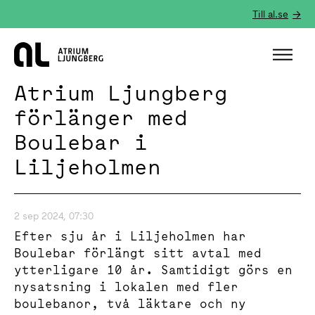
Till al.se
Hem
Atrium Ljungberg
förlänger med
Boulebar i
Liljeholmen
2 sep 2024, 07:30
Efter sju år i Liljeholmen har
Boulebar förlängt sitt avtal med
ytterligare 10 år. Samtidigt görs en
nysatsning i lokalen med fler
boulebanor, två läktare och ny