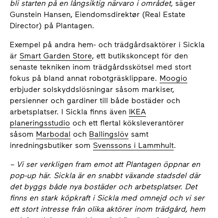
bli starten på en långsiktig närvaro i området,
säger
Gunstein Hansen, Eiendomsdirektør (Real Estate
Director) på Plantagen.
Exempel på andra hem- och trädgårdsaktörer i Sickla
är
Smart Garden Store
, ett butikskoncept för den
senaste tekniken inom trädgårdsskötsel med stort
fokus på bland annat robotgräsklippare.
Moogio
erbjuder solskyddslösningar såsom markiser,
persienner och gardiner till både bostäder och
arbetsplatser. I Sickla finns även
IKEA
planeringsstudio
och ett flertal köksleverantörer
såsom
Marbodal
och
Ballingslöv
samt
inredningsbutiker som
Svenssons i Lammhult
.
– Vi ser verkligen fram emot att Plantagen öppnar en
pop-up här. Sickla är en snabbt växande stadsdel där
det byggs både nya bostäder och arbetsplatser. Det
finns en stark köpkraft i Sickla med omnejd och vi ser
ett stort intresse från olika aktörer inom trädgård, hem