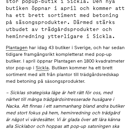
stor popup-butik i Sickla. Den nya
butiken öppnar i april och kommer att
ha ett brett sortiment med betoning
på säsongsprodukter. Därmed stärks
utbudet av trädgårdsprodukter och
heminredning ytterligare i Sickla.
Plantagen
har idag 43 butiker i Sverige, och har sedan
tidigare framgångsrikt kompletterat med pop-up
butiker. I april öppnar Plantagen en 1800 kvadratmeter
stor pop-up i
Sickla
. Butiken kommer ha ett brett
sortiment med allt från plantor till trädgårdsredskap
med betoning på säsongsprodukter.
– Sicklas strategiska läge är helt rätt för oss, med
närhet till många trädgårdsintresserade husägare i
Nacka. Att finnas i ett sammanhang bland andra butiker
med stort fokus på hem, heminredning och trädgård
är något vi värdesätter. Vi är glada över att lära känna
alla Sicklabor och hoppas att pop-up satsningen ska