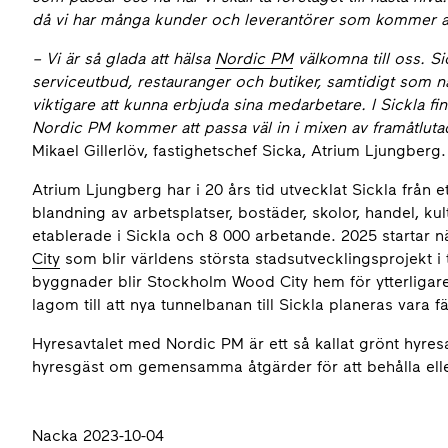
då vi har många kunder och leverantörer som kommer a
– Vi är så glada att hälsa
Nordic PM
välkomna till oss.
Si
serviceutbud, restauranger och butiker, samtidigt som nat
viktigare att kunna erbjuda sina medarbetare. I Sickla 
Nordic PM kommer att passa väl in i mixen av framåtluta
Mikael Gillerlöv, fastighetschef Sicka, Atrium Ljungberg.
Atrium Ljungberg har i 20 års tid utvecklat Sickla från 
blandning av arbetsplatser, bostäder, skolor, handel, ku
etablerade i Sickla och 8 000 arbetande. 2025 startar n
City
som blir världens största stadsutvecklingsprojekt i
byggnader blir Stockholm Wood City hem för ytterligare
lagom till att nya tunnelbanan till Sickla planeras vara 
Hyresavtalet med Nordic PM är ett så kallat grönt hyre
hyresgäst om gemensamma åtgärder för att behålla elle
Nacka 2023-10-04