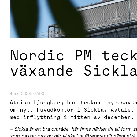
Nordic PM tec
växande Sickl
4 okt 2023, 07:00
Atrium Ljungberg har tecknat hyresavt
om nytt huvudkontor i Sickla. Avtalet
med inflyttning i mitten av december.
–
Sickla
är ett bra område, här finns närhet till all form
som passar oss nu när vi skall ta företaget till nästa nivå