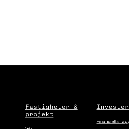
Fastigheter &
Invester
projekt
Finansiella rap
Vår