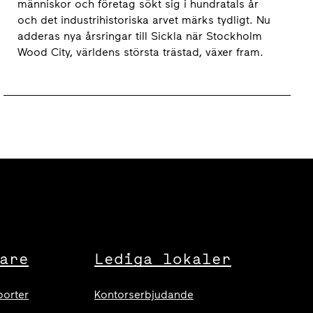
människor och företag sökt sig i hundratals år
och det industrihistoriska arvet märks tydligt. Nu
adderas nya årsringar till Sickla när Stockholm
Wood City, världens största trästad, växer fram.
are
Lediga lokaler
porter
Kontorserbjudande