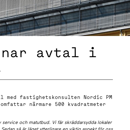
knar avtal i
a
al med fastighetskonsulten Nordic PM
 omfattar närmare 500 kvadratmeter
 av service och matutbud. Vi får skräddarsydda lokaler
. Sedan så är läget ytterligare en viktig aspekt för oss