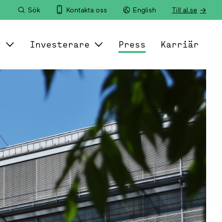
Sök
Kontakta oss
English
Till al.se
t
Investerare
Press
Karriär