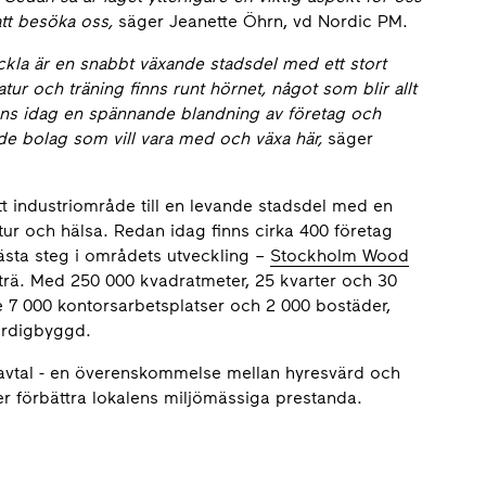
tt besöka oss,
säger Jeanette Öhrn, vd Nordic PM.
ckla är en snabbt växande stadsdel med ett stort
ur och träning finns runt hörnet, något som blir allt
finns idag en spännande blandning av företag och
de bolag som vill vara med och växa här
,
säger
ett industriområde till en levande stadsdel med en
ltur och hälsa. Redan idag finns cirka 400 företag
ästa steg i områdets utveckling –
Stockholm Wood
 trä. Med 250 000 kvadratmeter, 25 kvarter och 30
 7 000 kontorsarbetsplatser och 2 000 bostäder,
färdigbyggd.
savtal - en överenskommelse mellan hyresvärd och
r förbättra lokalens miljömässiga prestanda.