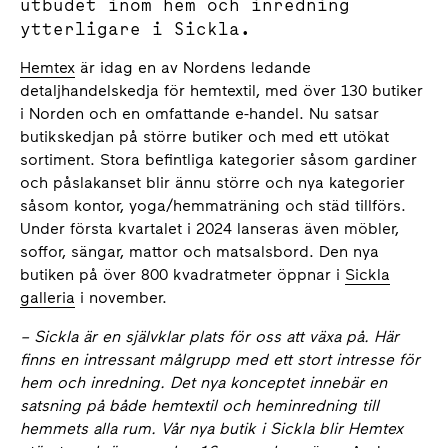
utbudet inom hem och inredning
ytterligare i Sickla.
Hemtex
är idag en av Nordens ledande
detaljhandelskedja för hemtextil, med över 130 butiker
i Norden och en omfattande e-handel. Nu satsar
butikskedjan på större butiker och med ett utökat
sortiment. Stora befintliga kategorier såsom gardiner
och påslakanset blir ännu större och nya kategorier
såsom kontor, yoga/hemmaträning och städ tillförs.
Under första kvartalet i 2024 lanseras även möbler,
soffor, sängar, mattor och matsalsbord. Den nya
butiken på över 800 kvadratmeter öppnar i
Sickla
galleria
i november.
– Sickla är en självklar plats för oss att växa på. Här
finns en intressant målgrupp med ett stort intresse för
hem och inredning. Det nya konceptet innebär en
satsning på både hemtextil och heminredning till
hemmets alla rum. Vår nya butik i Sickla blir Hemtex