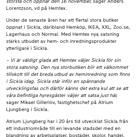
största och öppnar den 16 november,
säger Anders
Lorentzson, vd på Hemtex.
Under de senaste åren har ett flertal stora butiker
öppnat i Sickla, däribland Hemköp, IKEA, XXL, Zoo.se,
Lagerhaus och Normal. Med Hemtex nya satsning
stärks utbudet av hem- och inredningsprodukter
ytterligare i Sickla.
– Vi är väldigt glada att Hemtex väljer Sickla för sin
stora satsning. Den nya storbutiken blir ett välkommet
tillskott till det breda utbud av heminredning som finns
i Sickla idag. Sickla står inför en spännande
utvecklingsfas och därför känns det extra kul att se att
våra befintliga hyresgäster väljer att satsa just här,
säger Mikael Gillerlöv, fastighetschef
på Atrium
Ljungberg i Sickla.
Atrium Ljungberg har i 20 års tid utvecklat Sickla från
ett industriområde till en levande stadsdel med en
blandning av arbetsplatser, bostäder, skolor, handel,