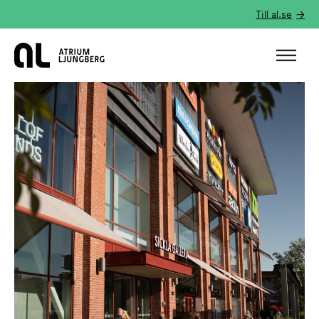
Till al.se
Hem