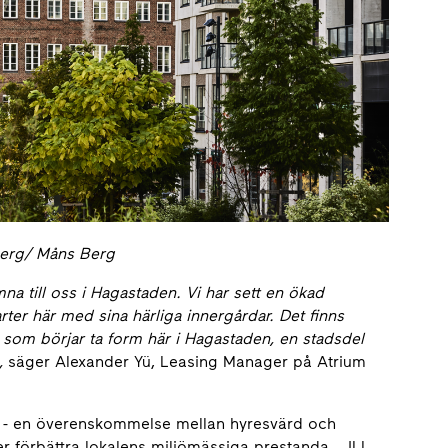
berg/ Måns Berg
mna till oss i Hagastaden. Vi har sett en ökad
arter här med sina härliga innergårdar. Det finns
 som börjar ta form här i Hagastaden, en stadsdel
g,
säger Alexander Yü, Leasing Manager på Atrium
tal - en överenskommelse mellan hyresvärd och
r förbättra lokalens miljömässiga prestanda. JLL