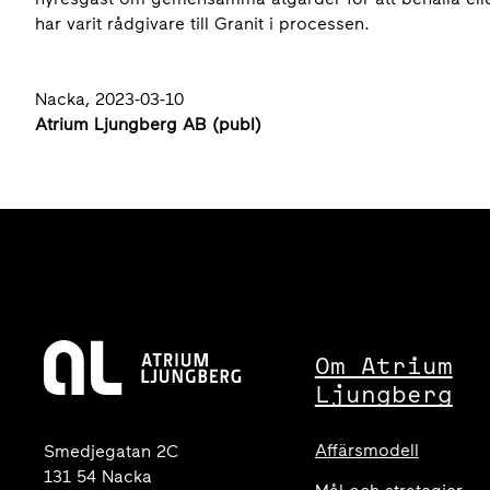
har varit rådgivare till Granit i processen.
Nacka, 2023-03-10
Atrium Ljungberg AB (publ)
Om Atrium
Ljungberg
Affärsmodell
Smedjegatan 2C
131 54 Nacka