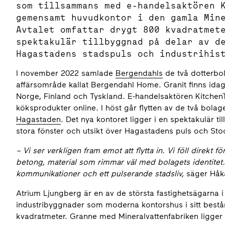
som tillsammans med e-handelsaktören 
gemensamt huvudkontor i den gamla Min
Avtalet omfattar drygt 800 kvadratmet
spektakulär tillbyggnad på delar av d
Hagastadens stadspuls och industrihis
I november 2022 samlade
Bergendahls
de två dotterb
affärsområde kallat Bergendahl Home. Granit finns idag
Norge, Finland och Tyskland. E-handelsaktören KitchenT
köksprodukter online. I höst går flytten av de två bola
Hagastaden
. Det nya kontoret ligger i en spektakulär t
stora fönster och utsikt över Hagastadens puls och Sto
– Vi ser verkligen fram emot att flytta in. Vi föll direkt
betong, material som rimmar väl med bolagets identitet. 
kommunikationer och ett pulserande stadsliv,
säger Håk
Atrium Ljungberg är en av de största fastighetsägarna
industribyggnader som moderna kontorshus i sitt bestån
kvadratmeter. Granne med Mineralvattenfabriken ligger 