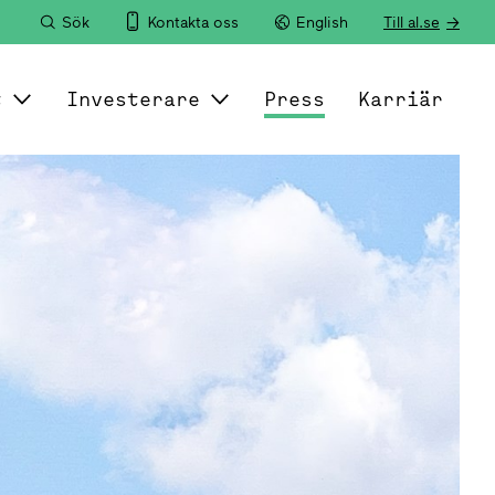
Sök
Kontakta oss
English
Till al.se
t
Investerare
Press
Karriär