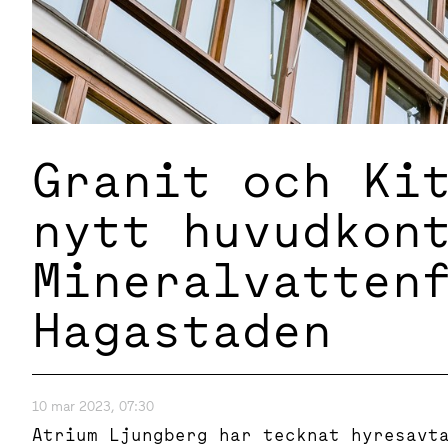
Granit och Ki
nytt huvudkon
Mineralvatten
Hagastaden
10 mar 2023, 07:30
Atrium Ljungberg har tecknat hyresavt