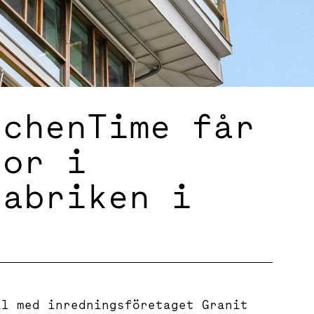
tchenTime får
tor i
fabriken i
al med inredningsföretaget Granit