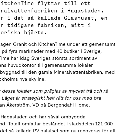
KitchenTime flyttar till ett
eralvattenfabriken i Hagastaden.
er i det så kallade Glashuset, en
en tidigare fabriken, mitt i
toriska hjärta.
olagen
Granit
och
KitchenTime
under ett gemensamt
 på fyra marknader med 40 butiker i Sverige,
ime har idag Sveriges största sortiment av
gens huvudkontor till gemensamma lokaler i
illbyggnad till den gamla Mineralvattenfabriken, med
ckholms nya skyline.
 för dessa lokaler som präglas av mycket trä och rå
Läget är strategiskt helt rätt för oss med bra
an Åkerström, VD på Bergendahl Home.
 i Hagastaden och har såväl ombyggda
d. Totalt omfattar beståndet i stadsdelen 121 000
det så kallade PV-palatset som nu renoveras för att