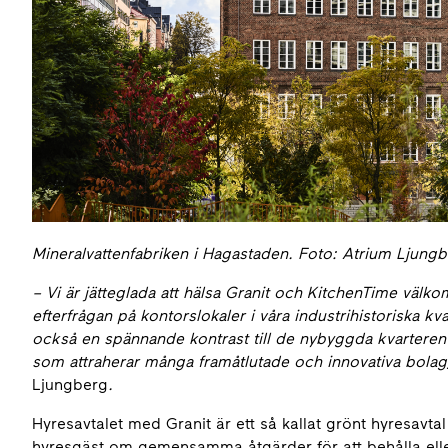
Mineralvattenfabriken i Hagastaden. Foto: Atrium Ljung
– Vi är jätteglada att hälsa Granit och KitchenTime välko
efterfrågan på kontorslokaler i våra industrihistoriska kv
också en spännande kontrast till de nybyggda kvarteren
som attraherar många framåtlutade och innovativa bola
Ljungberg
.
Hyresavtalet med Granit är ett så kallat grönt hyresav
hyresgäst om gemensamma åtgärder för att behålla elle