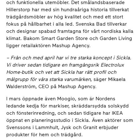
och funktionella utemöbler. Det smålandsbaserade
Hillerstorp har med sin hundraåriga historia tillverkat
trädgårdsmöbler av hög kvalitet och med ett stort
fokus på hållbarhet i alla led. Svenska Bad tillverkar
och designar spabad framtagna för vårt nordiska kalla
klimat. Bakom Smart Garden Store och Garden Living
ligger retailaktören Mashup Agency.
– Från och med april har vi tre starka koncept i Sickla.
Vi driver sedan tidigare en framgångsrik Electrolux
Home-butik och vet att Sickla har rätt profil och
målgrupp för våra starka varumärken,
säger Mikaela
Walderström, CEO på Mashup Agency.
I mars öppnade även Moogio, som är Nordens
ledande kedja för markiser, skräddarsydda solskydd
och fönsterinredning, och sedan tidigare har IKEA
öppnat en planeringsstudio i Sickla. Även aktörer som
Svenssons i Lammhult, Jysk och Granit erbjuder
produkter för hem och trädgård.