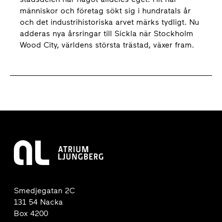
människor och företag sökt sig i hundratals år
och det industrihistoriska arvet märks tydligt. Nu
adderas nya årsringar till Sickla när Stockholm
Wood City, världens största trästad, växer fram.
Smedjegatan 2C
131 54 Nacka
Box 4200