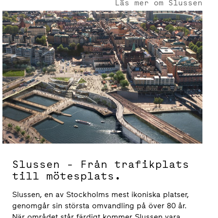
Läs mer om Slussen
Slussen - Från trafikplats till mötesplats.
Slussen - Från trafikplats
till mötesplats.
Slussen, en av Stockholms mest ikoniska platser,
genomgår sin största omvandling på över 80 år.
När området står färdigt kommer Slussen vara