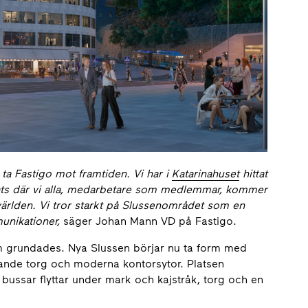
n ta Fastigo mot framtiden. Vi har i
Katarinahuset
hittat
plats där vi alla, medarbetare som medlemmar, kommer
 världen. Vi tror starkt på Slussenområdet som en
unikationer,
säger Johan Mann VD på Fastigo.
lm grundades. Nya Slussen börjar nu ta form med
vande torg och moderna kontorsytor. Platsen
ch bussar flyttar under mark och kajstråk, torg och en