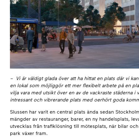
– Vi är väldigt glada över att ha hittat en plats där vi ka
en lokal som möjliggör ett mer flexibelt arbete på en 
vilja vara med utsikt över en av de vackraste städerna i
intressant och vibrerande plats med oerhört goda komm
Slussen har varit en central plats ända sedan Stockho
mängder av restauranger, barer, en ny handelsplats, le
utvecklas från trafiklösning till mötesplats, när bilar o
park växer fram.