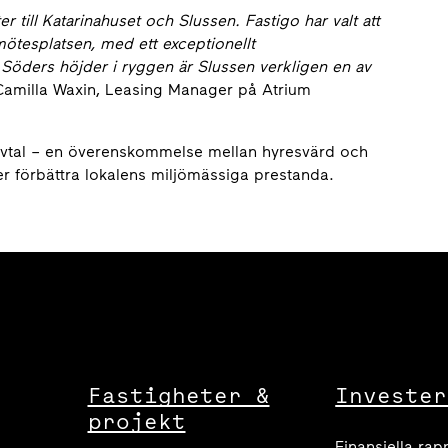
er till Katarinahuset och Slussen. Fastigo har valt att
e mötesplatsen, med ett exceptionellt
öders höjder i ryggen är Slussen verkligen en av
Camilla Waxin, Leasing Manager på Atrium
savtal – en överenskommelse mellan hyresvärd och
r förbättra lokalens miljömässiga prestanda.
Fastigheter &
Invester
projekt
Finansiella rap