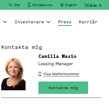
Sök
Kontakta oss
English
Till al.se
t
Investerare
Press
Karriär
Kontakta mig
Camilla Waxin
Leasing Manager
Visa telefonnummer
Kontakta mig