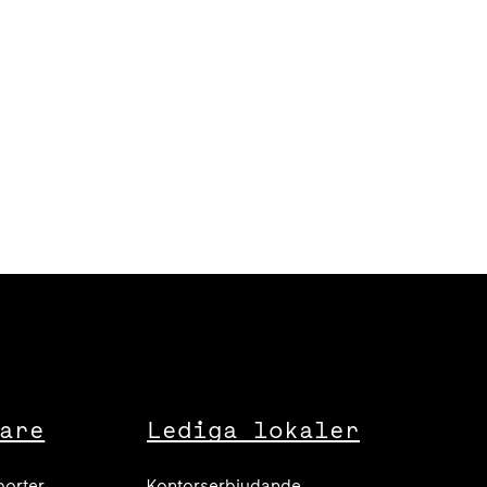
are
Lediga lokaler
porter
Kontorserbjudande