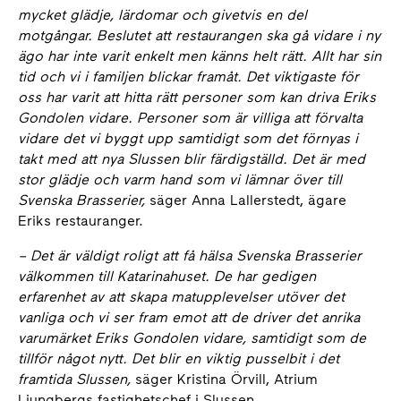
mycket glädje, lärdomar och givetvis en del
motgångar. Beslutet att restaurangen ska gå vidare i ny
ägo har inte varit enkelt men känns helt rätt. Allt har sin
tid och vi i familjen blickar framåt. Det viktigaste för
oss har varit att hitta rätt personer som kan driva Eriks
Gondolen vidare. Personer som är villiga att förvalta
vidare det vi byggt upp samtidigt som det förnyas i
takt med att nya Slussen blir färdigställd. Det är med
stor glädje och varm hand som vi lämnar över till
Svenska Brasserier
,
säger Anna Lallerstedt, ägare
Eriks restauranger.
– Det är väldigt roligt att få hälsa Svenska Brasserier
välkommen till Katarinahuset. De har gedigen
erfarenhet av att skapa matupplevelser utöver det
vanliga och vi ser fram emot att de driver det anrika
varumärket Eriks Gondolen vidare, samtidigt som de
tillför något nytt
.
Det blir en viktig pusselbit i det
framtida Slussen,
säger Kristina Örvill, Atrium
Ljungbergs fastighetschef i Slussen
.