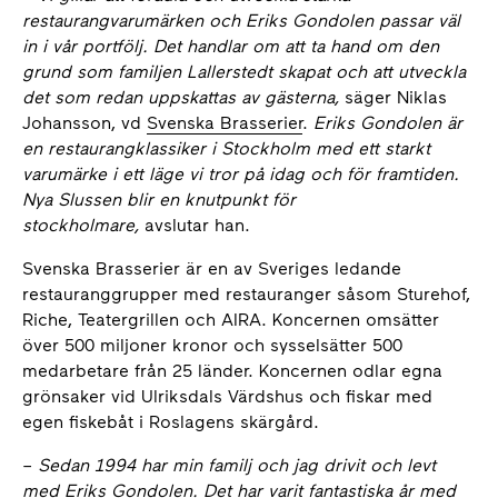
restaurangvarumärken och Eriks Gondolen passar väl
in i vår portfölj. Det handlar om att ta hand om den
grund som familjen Lallerstedt skapat och att utveckla
det som redan uppskattas av gästerna,
säger Niklas
Johansson, vd
Svenska Brasserier
.
Eriks Gondolen är
en restaurangklassiker i Stockholm med ett starkt
varumärke i ett läge vi tror på idag och för framtiden.
Nya Slussen blir en knutpunkt för
stockholmare,
avslutar han.
Svenska Brasserier är en av Sveriges ledande
restauranggrupper med restauranger såsom Sturehof,
Riche, Teatergrillen och AIRA. Koncernen omsätter
över 500 miljoner kronor och sysselsätter 500
medarbetare från 25 länder. Koncernen odlar egna
grönsaker vid Ulriksdals Värdshus och fiskar med
egen fiskebåt i Roslagens skärgård.
–
Sedan 1994 har min familj och jag drivit och levt
med Eriks Gondolen. Det har varit fantastiska år med