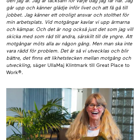
den jag är. Jag är tacksam för varje dag jag får här. Jag
går upp och känner glädje inför livet och att få gå till
jobbet.
Jag känner ett otroligt ansvar och stolthet för
min arbetsplats. Vid motgångar kavlar vi upp ärmarna
och kämpar. Och det är nog också just det som jag vill
skicka med som råd till andra, särskilt till de yngre. Att
motgångar möts alla av någon gång. Men man ska inte
vara rädd för problem. Det är så vi utvecklas och blir
bättre, det finns ett likhetstecken mellan motgång och
utveckling
, säger UllaMaj Klintmark till Great Place to
Work®.