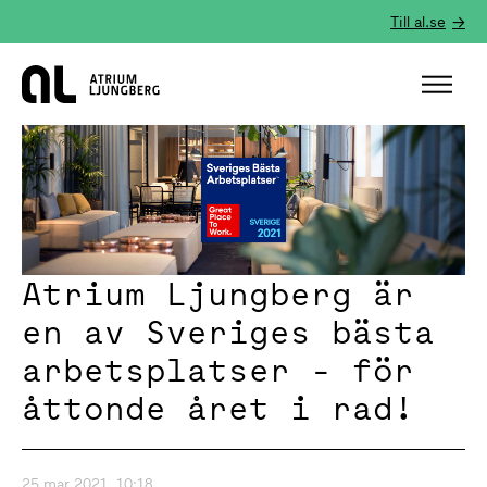
Till al.se
Hem
Atrium Ljungberg är
en av Sveriges bästa
arbetsplatser - för
åttonde året i rad!
25 mar 2021, 10:18