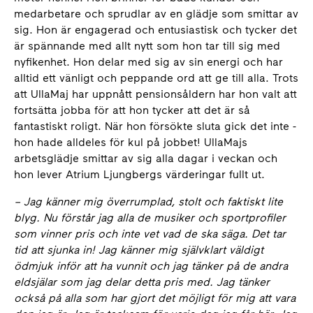
medarbetare och sprudlar av en glädje som smittar av
sig. Hon är engagerad och entusiastisk och tycker det
är spännande med allt nytt som hon tar till sig med
nyfikenhet. Hon delar med sig av sin energi och har
alltid ett vänligt och peppande ord att ge till alla. Trots
att UllaMaj har uppnått pensionsåldern har hon valt att
fortsätta jobba för att hon tycker att det är så
fantastiskt roligt. När hon försökte sluta gick det inte -
hon hade alldeles för kul på jobbet! UllaMajs
arbetsglädje smittar av sig alla dagar i veckan och
hon lever Atrium Ljungbergs värderingar fullt ut.
– Jag känner mig överrumplad, stolt och faktiskt lite
blyg. Nu förstår jag alla de musiker och sportprofiler
som vinner pris och inte vet vad de ska säga. Det tar
tid att sjunka in! Jag känner mig självklart väldigt
ödmjuk inför att ha vunnit och jag tänker på de andra
eldsjälar som jag delar detta pris med. Jag tänker
också på alla som har gjort det möjligt för mig att vara