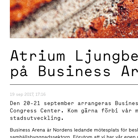
Atrium Ljungb
på Business A
19 sep 2017, 17:16
Den 20-21 september arrangeras Busine
Congress Center. Kom gärna förbi vår 
stadsutveckling.
Business Arena är Nordens ledande mötesplats för beslu
samhällsbyggnadssektorn. Förutom att vi har vår egen m