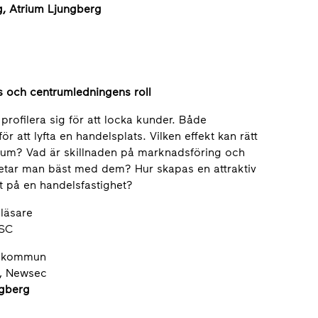
ng, Atrium Ljungberg
s och centrumledningens roll
rofilera sig för att locka kunder. Både
 att lyfta en handelsplats. Vilken effekt kan rätt
rum? Vad är skillnaden på marknadsföring och
rbetar man bäst med dem? Hur skapas en attraktiv
 på en handelsfastighet?
eläsare
CSC
s kommun
t, Newsec
ngberg