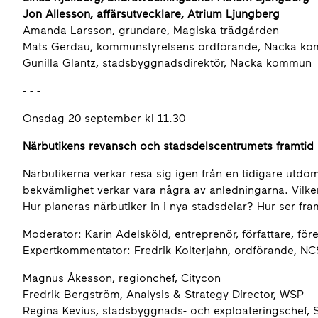
Jon Allesson, affärsutvecklare, Atrium Ljungberg
Amanda Larsson, grundare, Magiska trädgården
Mats Gerdau, kommunstyrelsens ordförande, Nacka 
Gunilla Glantz, stadsbyggnadsdirektör, Nacka kommun
- - -
Onsdag 20 september kl 11.30
Närbutikens revansch och stadsdelscentrumets framtid
Närbutikerna verkar resa sig igen från en tidigare utdömd
bekvämlighet verkar vara några av anledningarna. Vilken
Hur planeras närbutiker in i nya stadsdelar? Hur ser fr
Moderator: Karin Adelsköld, entreprenör, författare, för
Expertkommentator: Fredrik Kolterjahn, ordförande, N
Magnus Åkesson, regionchef, Citycon
Fredrik Bergström, Analysis & Strategy Director, WSP
Regina Kevius, stadsbyggnads- och exploateringschef,