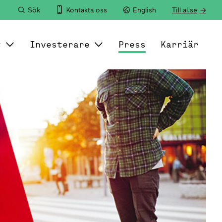
Sök
Kontakta oss
English
Till al.se
t
Investerare
Press
Karriär