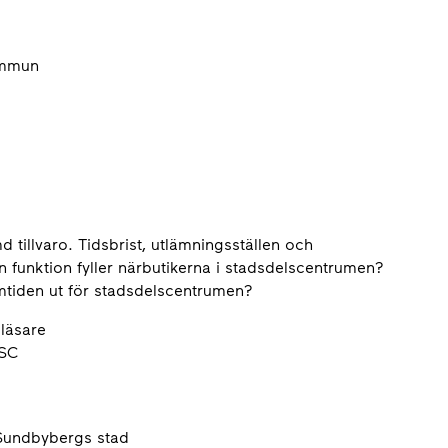
kommun
 tillvaro. Tidsbrist, utlämningsställen och
 funktion fyller närbutikerna i stadsdelscentrumen?
amtiden ut för stadsdelscentrumen?
eläsare
CSC
 Sundbybergs stad