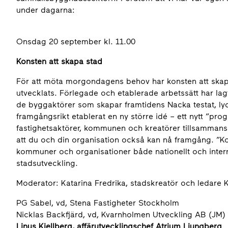
under dagarna:
Onsdag 20 september kl. 11.00
Konsten att skapa stad
För att möta morgondagens behov har konsten att skapa 
utvecklats. Förlegade och etablerade arbetssätt har l
de byggaktörer som skapar framtidens Nacka testat, lycka
framgångsrikt etablerat en ny större idé – ett nytt ”pro
fastighetsaktörer, kommunen och kreatörer tillsammans hu
att du och din organisation också kan nå framgång. ”Kon
kommuner och organisationer både nationellt och inter
stadsutveckling.
Moderator: Katarina Fredrika, stadskreatör och ledare
PG Sabel, vd, Stena Fastigheter Stockholm
Nicklas Backfjärd, vd, Kvarnholmen Utveckling AB (JM)
Linus Kjellberg, affärutvecklingschef Atrium Ljungberg