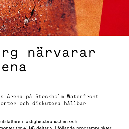
erg närvarar
rena
ss Arena på Stockholm Waterfront
monter och diskutera hållbar
tsfattare i fastighetsbranschen och
onter (nr 4114) deltar vi i följande programpunkter