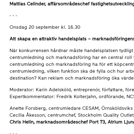
Mattias Celinder, affärsområdeschef fastighetsutveckli
- - -
Onsdag 20 september kl. 16.30
Att skapa en attraktiv handelsplats – marknadsföringen
När konkurrensen hårdnar måste handelsplatsen tydligt p
centrumledning och marknadsföring har en central roll för
centrumledning och marknadsföring ha för ett köpcent
centrumledning, vilken funktion ska de fylla och hur a
destination? Kan reklam och marknadsföring öka värdet
Moderator: Karin Adelsköld, entreprenör, författare, för
Expertkommentator: Fredrik Kolterjahn, ordförande, N
Anette Forsberg, centrumledare CESAM, Örnsköldsvik
Cecilia Åkesson, centrumchef, Stockholm Quality Outle
Chris Helin, marknadsområdeschef Port 73, Atrium Lju
- - -