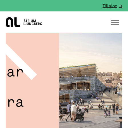
Till al.se
Hem