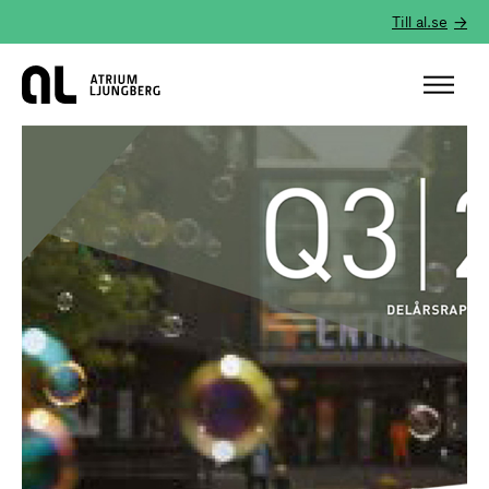
Till al.se
Hem