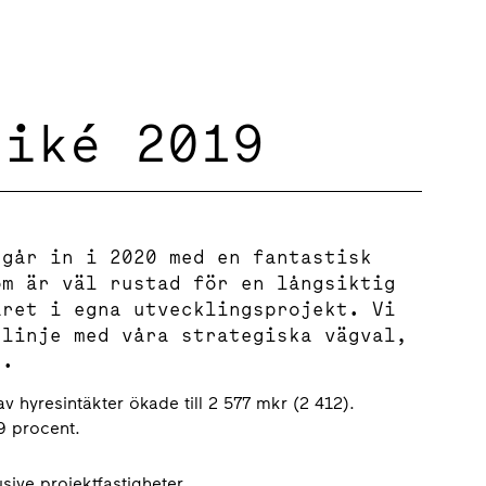
niké 2019
 går in i 2020 med en fantastisk
om är väl rustad för en långsiktig
året i egna utvecklingsprojekt. Vi
 linje med våra strategiska vägval,
g.
v hyresintäkter ökade till 2 577 mkr (2 412).
9 procent.
sive projektfastigheter.