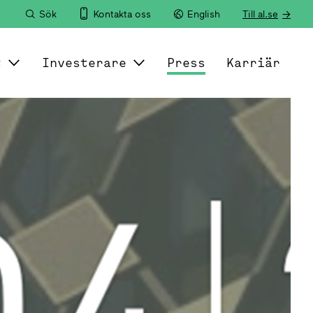
Sök
Kontakta oss
English
Till al.se
t
Investerare
Press
Karriär