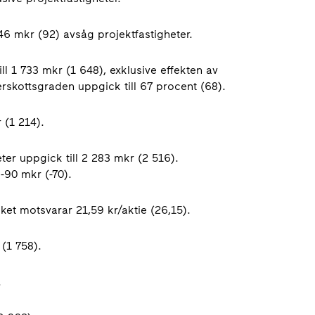
-46 mkr (92) avsåg projektfastigheter.
ll 1 733 mkr (1 648), exklusive effekten av
rskottsgraden uppgick till 67 procent (68).
 (1 214).
ter uppgick till 2 283 mkr (2 516).
-90 mkr (-70).
lket motsvarar 21,59 kr/aktie (26,15).
 (1 758).
.