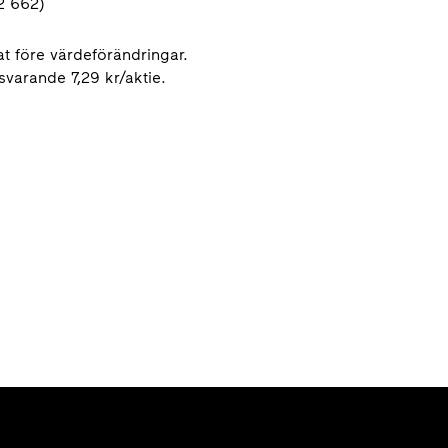
(2 662)
at före värdeförändringar.
svarande 7,29 kr/aktie.