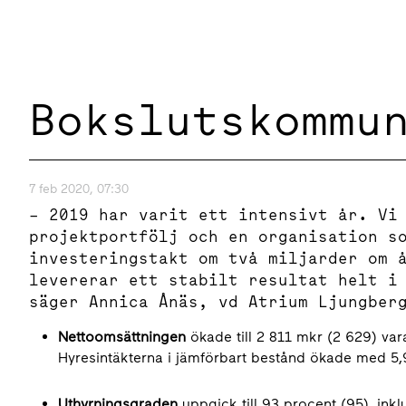
Bokslutskommu
7 feb 2020, 07:30
– 2019 har varit ett intensivt år. Vi
projektportfölj och en organisation s
investeringstakt om två miljarder om 
levererar ett stabilt resultat helt i
säger Annica Ånäs, vd Atrium Ljungber
Nettoomsättningen
ökade till 2 811 mkr (2 629) vara
Hyresintäkterna i jämförbart bestånd ökade med 5,
Uthyrningsgraden
uppgick till 93 procent (95), inklu