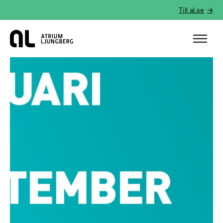
Till al.se
Hem