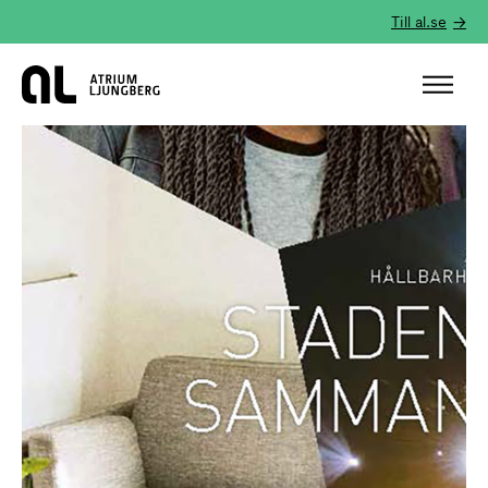
Till al.se
Hem