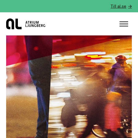
Till al.se
Hem