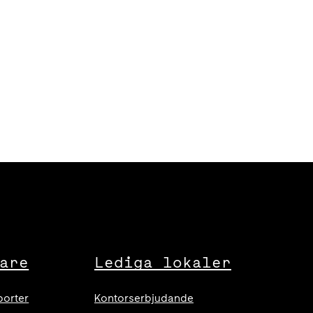
are
Lediga lokaler
porter
Kontorserbjudande