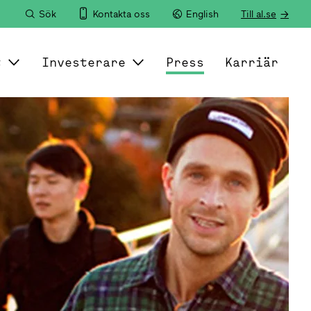
Sök
Kontakta oss
English
Till al.se
t
Investerare
Press
Karriär