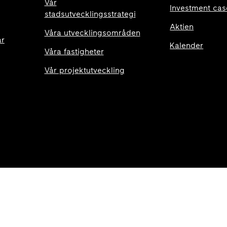
Vår
Investment cas
stadsutvecklingsstrategi
Aktien
Våra utvecklingsområden
ar
Kalender
Våra fastigheter
Vår projektutveckling