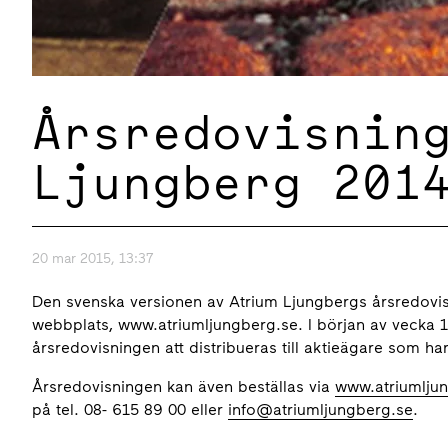
Årsredovisnin
Ljungberg 201
20 mar 2015, 13:37
Den svenska versionen av Atrium Ljungbergs årsredovisni
webbplats, www.atriumljungberg.se. I början av vecka 
årsredovisningen att distribueras till aktieägare som har
Årsredovisningen kan även beställas via
www.atriumlju
på tel. 08- 615 89 00 eller
info@atriumljungberg.se
.