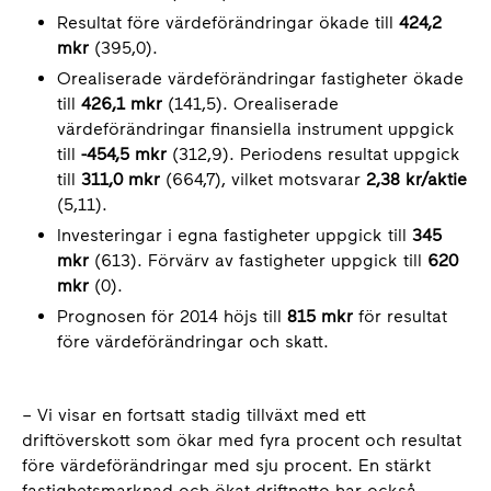
Resultat före värdeförändringar ökade till
424,2
mkr
(395,0).
Orealiserade värdeförändringar fastigheter ökade
till
426,1 mkr
(141,5). Orealiserade
värdeförändringar finansiella instrument uppgick
till
-454,5 mkr
(312,9). Periodens resultat uppgick
till
311,0 mkr
(664,7), vilket motsvarar
2,38 kr/aktie
(5,11).
Investeringar i egna fastigheter uppgick till
345
mkr
(613). Förvärv av fastigheter uppgick till
620
mkr
(0).
Prognosen för 2014 höjs till
815 mkr
för resultat
före värdeförändringar och skatt.
– Vi visar en fortsatt stadig tillväxt med ett
driftöverskott som ökar med fyra procent och resultat
före värdeförändringar med sju procent. En stärkt
fastighetsmarknad och ökat driftnetto har också