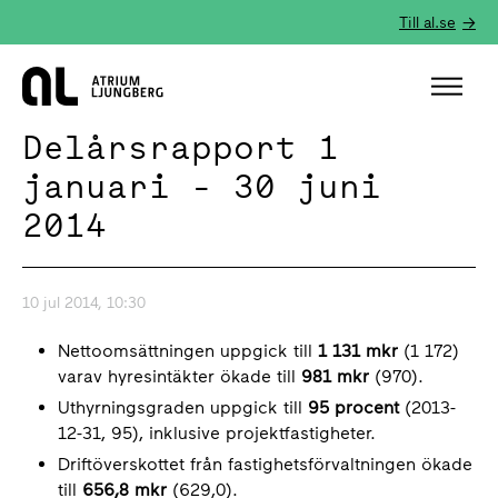
Till al.se
Hem
Delårsrapport 1
januari - 30 juni
2014
10 jul 2014, 10:30
Nettoomsättningen uppgick till
1 131 mkr
(1 172)
varav hyresintäkter ökade till
981 mkr
(970).
Uthyrningsgraden uppgick till
95 procent
(2013-
12-31, 95), inklusive projektfastigheter.
Driftöverskottet från fastighetsförvaltningen ökade
till
656,8 mkr
(629,0).