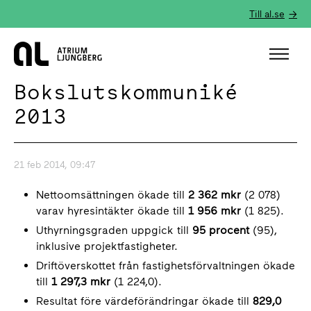
Till al.se
Hem
Bokslutskommuniké
2013
21 feb 2014, 09:47
Nettoomsättningen ökade till
2 362 mkr
(2 078)
varav hyresintäkter ökade till
1 956 mkr
(1 825).
Uthyrningsgraden uppgick till
95 procent
(95),
inklusive projektfastigheter.
Driftöverskottet från fastighetsförvaltningen ökade
till
1 297,3 mkr
(1 224,0).
Resultat före värdeförändringar ökade till
829,0