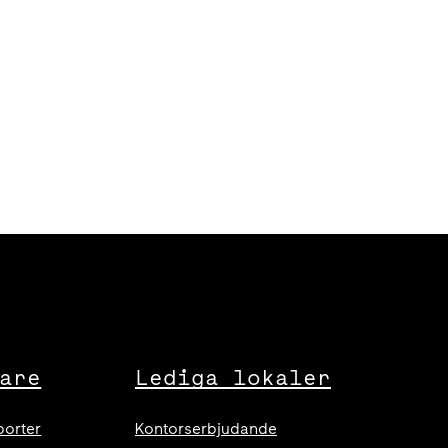
are
Lediga lokaler
porter
Kontorserbjudande