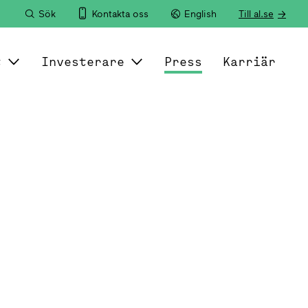
Sök
Kontakta oss
English
Till al.se
t
Investerare
Press
Karriär