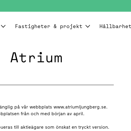
Fastigheter & projekt
Hållbarhe
g Atrium
3
lgänglig på vår webbplats www.atriumljungberg.se.
bbplatsen från och med början av april.
ueras till aktieägare som önskat en tryckt version.