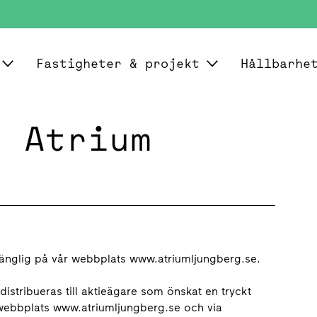
Fastigheter & projekt
Hållbarhe
g Atrium
2
lgänglig på vår webbplats www.atriumljungberg.se.
stribueras till aktieägare som önskat en tryckt
 webbplats www.atriumljungberg.se och via