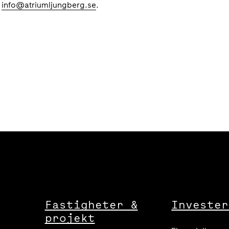
r
info@atriumljungberg.se
.
Fastigheter &
Invester
projekt