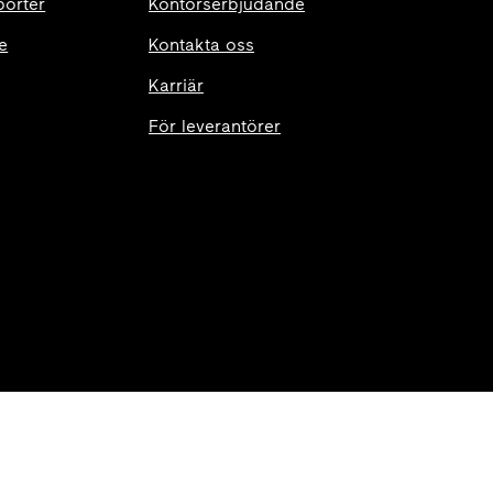
porter
Kontorserbjudande
e
Kontakta oss
Karriär
För leverantörer