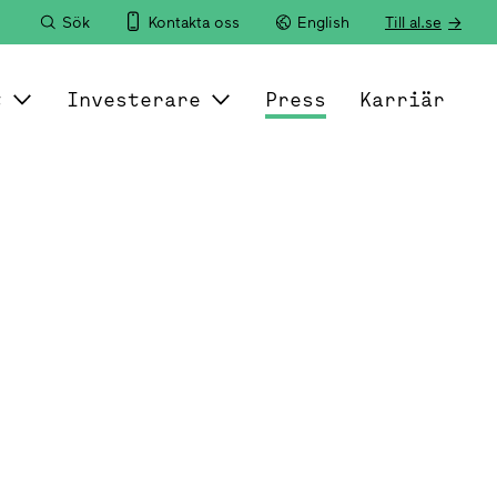
Sök
Kontakta oss
English
Till al.se
t
Investerare
Press
Karriär