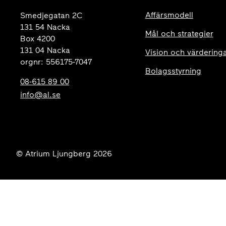
Affärsmodell
Smedjegatan 2C
131 54 Nacka
Mål och strategier
Box 4200
131 04 Nacka
Vision och värdering
orgnr: 556175-7047
Bolagsstyrning
08-615 89 00
info@al.se
© Atrium Ljungberg 2026