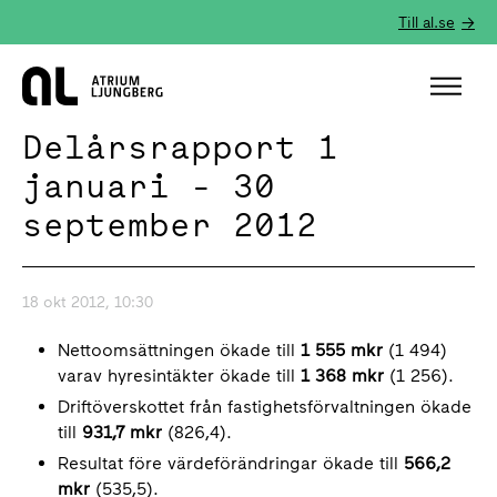
Till al.se
Hem
Delårsrapport 1
januari - 30
september 2012
18 okt 2012, 10:30
Nettoomsättningen ökade till
1 555 mkr
(1 494)
varav hyresintäkter ökade till
1 368 mkr
(1 256).
Driftöverskottet från fastighetsförvaltningen ökade
till
931,7 mkr
(826,4).
Resultat före värdeförändringar ökade till
566,2
mkr
(535,5).