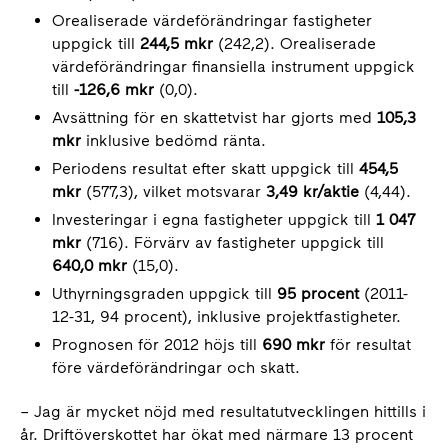
Orealiserade värdeförändringar fastigheter
uppgick till
244,5 mkr
(242,2). Orealiserade
värdeförändringar finansiella instrument uppgick
till
-126,6 mkr
(0,0).
Avsättning för en skattetvist har gjorts med
105,3
mkr
inklusive bedömd ränta.
Periodens resultat efter skatt uppgick till
454,5
mkr
(577,3), vilket motsvarar
3,49 kr/aktie
(4,44).
Investeringar i egna fastigheter uppgick till
1 047
mkr
(716). Förvärv av fastigheter uppgick till
640,0 mkr
(15,0).
Uthyrningsgraden uppgick till
95 procent
(2011-
12-31, 94 procent), inklusive projektfastigheter.
Prognosen för 2012 höjs till
690 mkr
för resultat
före värdeförändringar och skatt.
– Jag är mycket nöjd
med resultatutvecklingen hittills i
år. Driftöverskottet har ökat med närmare 13 procent