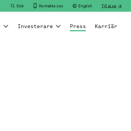
Sök
Kontakta oss
English
Till al.se
t
Investerare
Press
Karriär