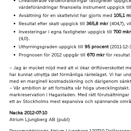
Orealiserade värdeförändringar fastigheter uppgick 
värdeförändringar finansiella instrument uppgick til
Avsättning för en skattetvist har gjorts med
105,1 m
Resultat efter skatt uppgick till
365,8 mkr
(404,7), v
Investeringar i egna fastigheter uppgick till
700 mkr
(4,0).
Uthyrningsgraden uppgick till
95 procent
(2011-12-3
Prognosen för 2012 uppgår till
670 mkr
för resultat
– Jag är mycket nöjd med att vi ökar driftöverskottet me
har kunnat utnyttja det förmånliga ränteläget. Vi har un
med en marginell kostnadsökning och därigenom sänkt r
– Vår ambition är att fortsätta vår höga utvecklingstakt. 
markreservation i Hagastaden. Med rätt förutsättningar m
ett av Stockholms mest expansiva och spännande områd
Nacka 2012-07-10
Atrium Ljungberg AB (publ)
Pressmeddelande Atrium Ljungberg 120710 Delårsrappor