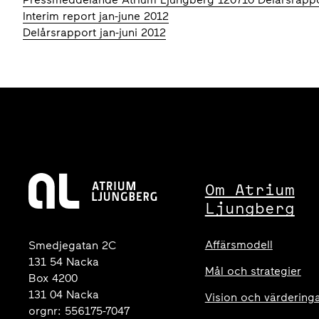
Interim report jan-june 2012
Delårsrapport jan-juni 2012
Om Atrium
Ljungberg
Affärsmodell
Smedjegatan 2C
131 54 Nacka
Mål och strategier
Box 4200
131 04 Nacka
Vision och värdering
orgnr: 556175-7047