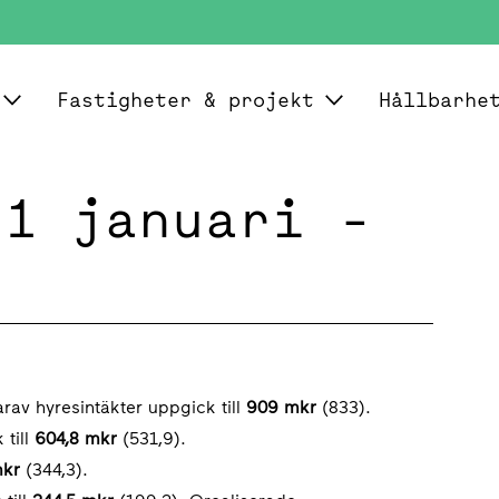
Fastigheter & projekt
Hållbarhe
 1 januari -
arav hyresintäkter uppgick till
909 mkr
(833).
 till
604,8 mkr
(531,9).
mkr
(344,3).