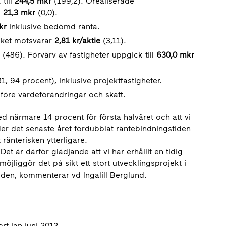
till
244,5 mkr
(199,2). Orealiserade
l
21,3 mkr
(0,0).
kr
inklusive bedömd ränta.
ilket motsvarar
2,81 kr/aktie
(3,11).
(486). Förvärv av fastigheter uppgick till
630,0 mkr
1, 94 procent), inklusive projektfastigheter.
 före värdeförändringar och skatt.
d närmare 14 procent för första halvåret och att vi
der det senaste året fördubblat räntebindningstiden
änterisken ytterligare.
Det är därför glädjande att vi har erhållit en tidig
öjliggör det på sikt ett stort utvecklingsprojekt i
en, kommenterar vd Ingalill Berglund.
t jan-juni 2012