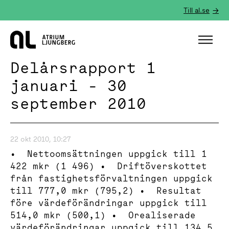
Till al.se
Hem
Delårsrapport 1
januari - 30
september 2010
22 okt 2010, 10:27
• Nettoomsättningen uppgick till 1
422 mkr (1 496) • Driftöverskottet
från fastighetsförvaltningen uppgick
till 777,0 mkr (795,2) • Resultat
före värdeförändringar uppgick till
514,0 mkr (500,1) • Orealiserade
värdeförändringar uppgick till 134,5