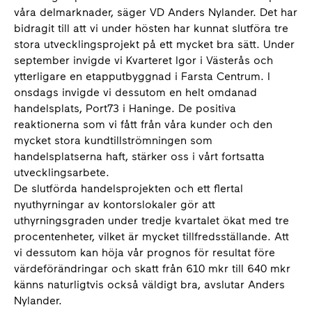
våra delmarknader, säger VD Anders Nylander. Det har
bidragit till att vi under hösten har kunnat slutföra tre
stora utvecklingsprojekt på ett mycket bra sätt. Under
september invigde vi Kvarteret Igor i Västerås och
ytterligare en etapputbyggnad i Farsta Centrum. I
onsdags invigde vi dessutom en helt omdanad
handelsplats, Port73 i Haninge. De positiva
reaktionerna som vi fått från våra kunder och den
mycket stora kundtillströmningen som
handelsplatserna haft, stärker oss i vårt fortsatta
utvecklingsarbete.
De slutförda handelsprojekten och ett flertal
nyuthyrningar av kontorslokaler gör att
uthyrningsgraden under tredje kvartalet ökat med tre
procentenheter, vilket är mycket tillfredsställande. Att
vi dessutom kan höja vår prognos för resultat före
värdeförändringar och skatt från 610 mkr till 640 mkr
känns naturligtvis också väldigt bra, avslutar Anders
Nylander.