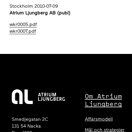
Stockholm 2010-07-09
Atrium Ljungberg AB (publ)
wkr0005.pdf
wkr0007.pdf
Om Atrium
Ljungberg
Affärsmodell
Smedjegatan 2C
131 54 Nacka
Mål och strategier