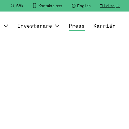
Sök
Kontakta oss
English
Till al.se
t
Investerare
Press
Karriär