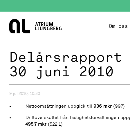
Hem
Om oss
Delårsrapport
30 juni 2010
9 jul 2010, 10:30
• Nettoomsättningen uppgick till
936 mkr
(997)
• Driftöverskottet från fastighetsförvaltningen uppgi
495,7 mkr
(522,1)