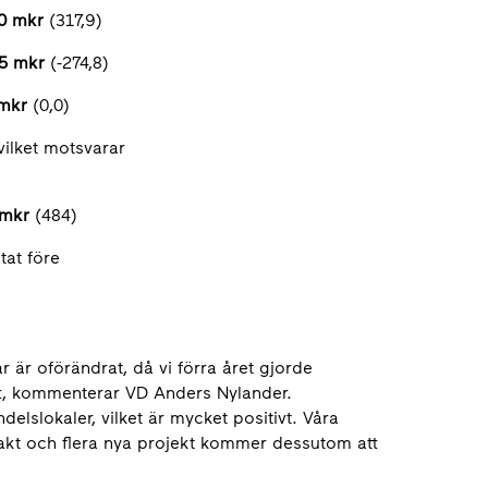
0 mkr
(317,9)
,5 mkr
(-274,8)
 mkr
(0,0)
vilket motsvarar
mkr
(484)
tat före
ar är oförändrat, då vi förra året gjorde
ott, kommenterar VD Anders Nylander.
lslokaler, vilket är mycket positivt. Våra
takt och flera nya projekt kommer dessutom att