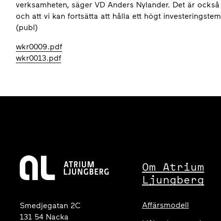
verksamheten, säger VD Anders Nylander. Det är också 
och att vi kan fortsätta att hålla ett högt investering
(publ)
wkr0009.pdf
wkr0013.pdf
Om Atrium
Ljungberg
Affärsmodell
Smedjegatan 2C
131 54 Nacka