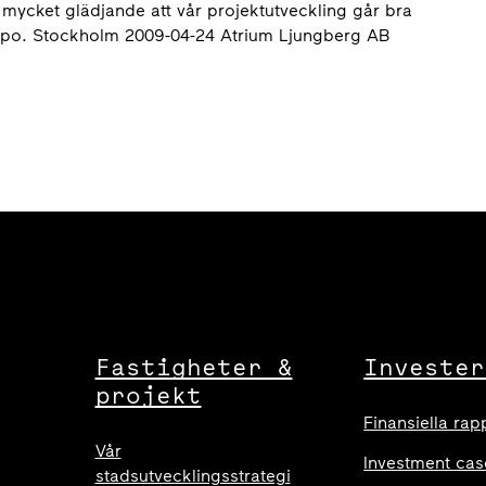
mycket glädjande att vår projektutveckling går bra
stempo. Stockholm 2009-04-24 Atrium Ljungberg AB
Fastigheter &
Invester
projekt
Finansiella rap
Vår
Investment cas
stadsutvecklingsstrategi