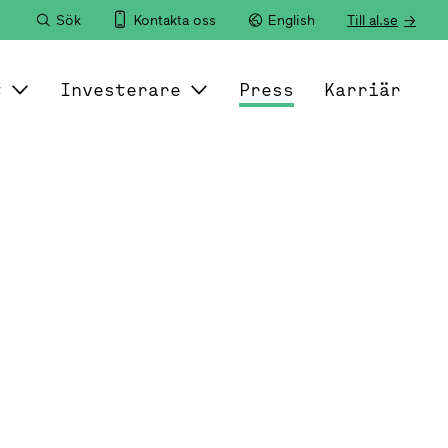
Sök
Kontakta oss
English
Till al.se
t
Investerare
Press
Karriär