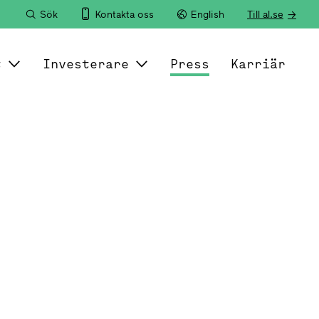
Sök
Kontakta oss
English
Till al.se
t
Investerare
Press
Karriär