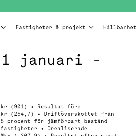
Fastigheter & projekt
Hållbarhe
 1 januari -
Mkr (901) • Resultat före
Mkr (254,7) • Driftöverskottet från
15 procent för jämförbart bestånd
 fastigheter • Orealiserade
 Mkr (-207,9) • Resultat efter skatt