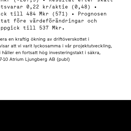
otsvarar 0,22 kr/aktie (0,48) •
ick till 484 Mkr (571) • Prognosen
ltat före värdeförändringar och
uppgick till 537 Mkr.
rera en kraftig ökning av driftöverskottet i
isar att vi varit lyckosamma i vår projektutveckling,
åller en fortsatt hög investeringstakt i säkra,
07-10 Atrium Ljungberg AB (publ)