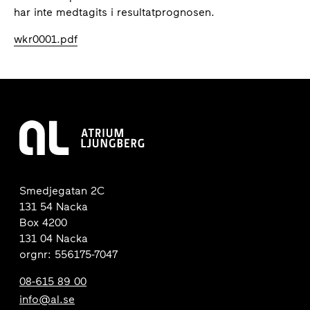
har inte medtagits i resultatprognosen.
wkr0001.pdf
Smedjegatan 2C
131 54 Nacka
Box 4200
131 04 Nacka
orgnr: 556175-7047
08-615 89 00
info@al.se