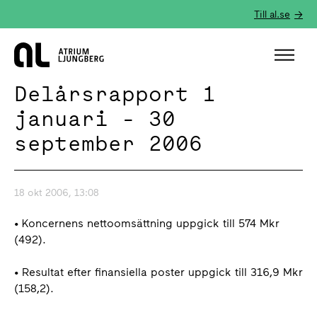
Till al.se
Hem
Delårsrapport 1
januari - 30
september 2006
18 okt 2006, 13:08
• Koncernens nettoomsättning uppgick till 574 Mkr
(492).
• Resultat efter finansiella poster uppgick till 316,9 Mkr
(158,2).