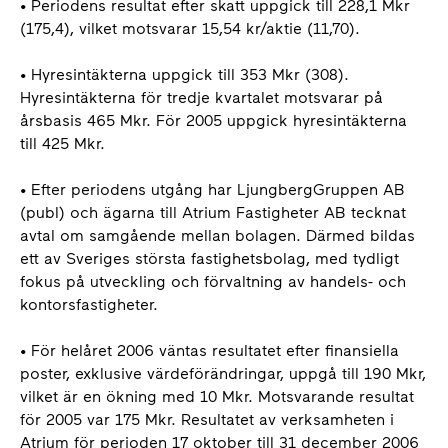
• Periodens resultat efter skatt uppgick till 228,1 Mkr
(175,4), vilket motsvarar 15,54 kr/aktie (11,70).
• Hyresintäkterna uppgick till 353 Mkr (308).
Hyresintäkterna för tredje kvartalet motsvarar på
årsbasis 465 Mkr. För 2005 uppgick hyresintäkterna
till 425 Mkr.
• Efter periodens utgång har LjungbergGruppen AB
(publ) och ägarna till Atrium Fastigheter AB tecknat
avtal om samgående mellan bolagen. Därmed bildas
ett av Sveriges största fastighetsbolag, med tydligt
fokus på utveckling och förvaltning av handels- och
kontorsfastigheter.
• För helåret 2006 väntas resultatet efter finansiella
poster, exklusive värdeförändringar, uppgå till 190 Mkr,
vilket är en ökning med 10 Mkr. Motsvarande resultat
för 2005 var 175 Mkr. Resultatet av verksamheten i
Atrium för perioden 17 oktober till 31 december 2006