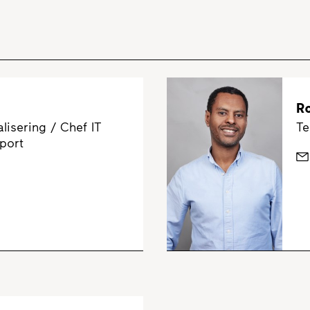
R
lisering / Chef IT
Te
pport