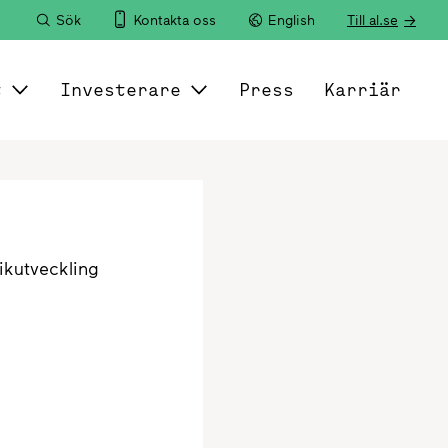
Sök
Kontakta oss
English
Till al.se
t
Investerare
Press
Karriär
ikutveckling