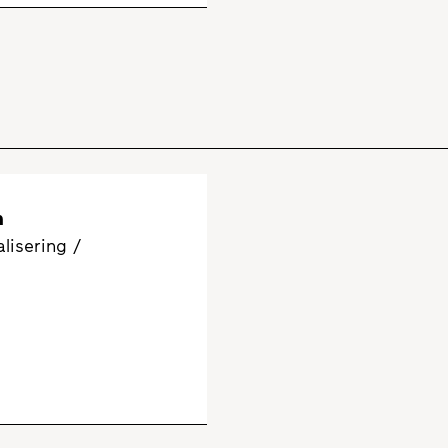
n
lisering /