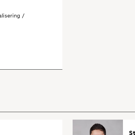
lisering /
S