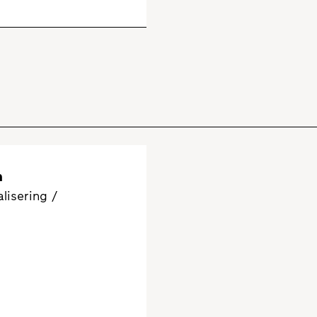
n
lisering /