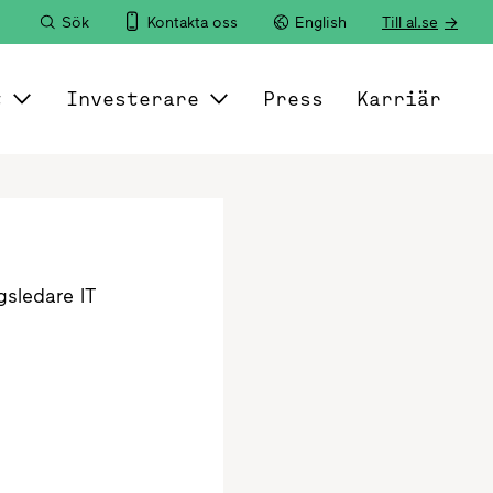
Sök
Kontakta oss
English
Till al.se
t
Investerare
Press
Karriär
gsledare IT