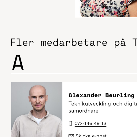
Fler medarbetare på 
A
Alexander Beurling
Teknikutveckling och digita
samordnare
072-146 49 13
Skicka e-post