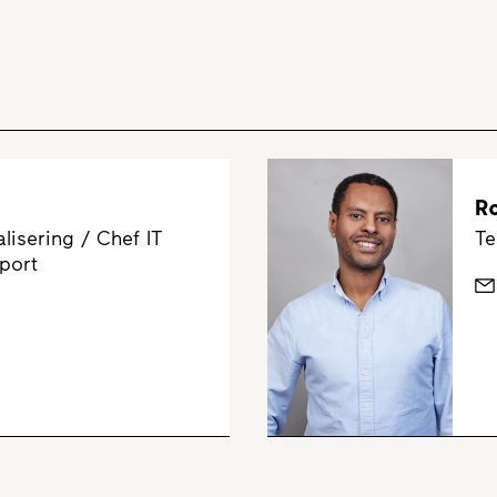
R
lisering / Chef IT
Te
pport