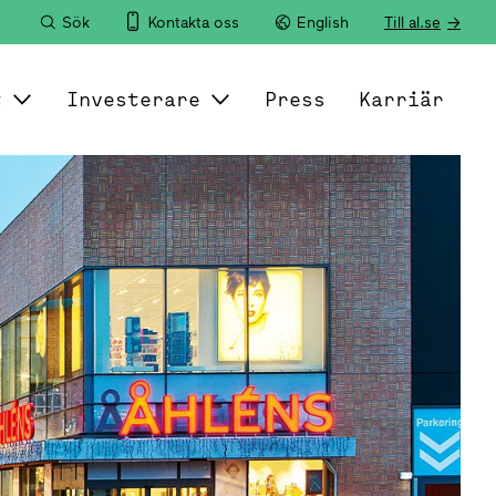
Sök
Kontakta oss
English
Till al.se
t
Investerare
Press
Karriär