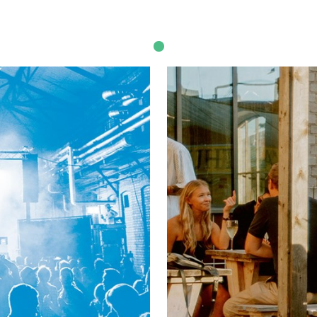
klighet
Livet mellan husen formar 