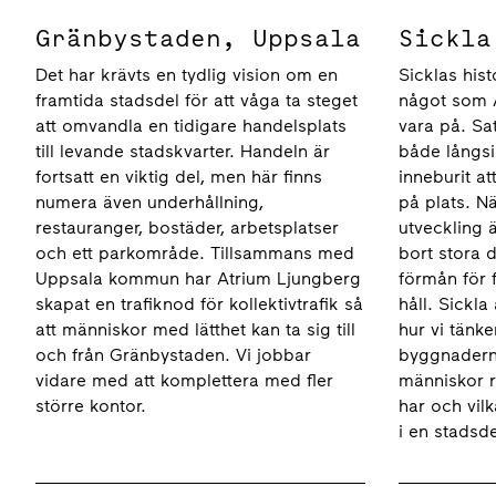
Gränbystaden, Uppsala
Sickla
Det har krävts en tydlig vision om en
Sicklas his
framtida stadsdel för att våga ta steget
något som A
att omvandla en tidigare handelsplats
vara på. Sa
till levande stadskvarter. Handeln är
både långsi
fortsatt en viktig del, men här finns
inneburit att
numera även underhållning,
på plats. Nä
restauranger, bostäder, arbetsplatser
utveckling 
och ett parkområde. Tillsammans med
bort stora d
Uppsala kommun har Atrium Ljungberg
förmån för 
skapat en trafiknod för kollektivtrafik så
håll. Sickla
att människor med lätthet kan ta sig till
hur vi tänke
och från Gränbystaden. Vi jobbar
byggnaderna
vidare med att komplettera med fler
människor r
större kontor.
har och vilk
i en stadsde