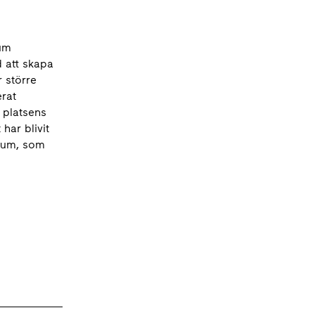
ium
 att skapa
 större
erat
a platsens
har blivit
srum, som