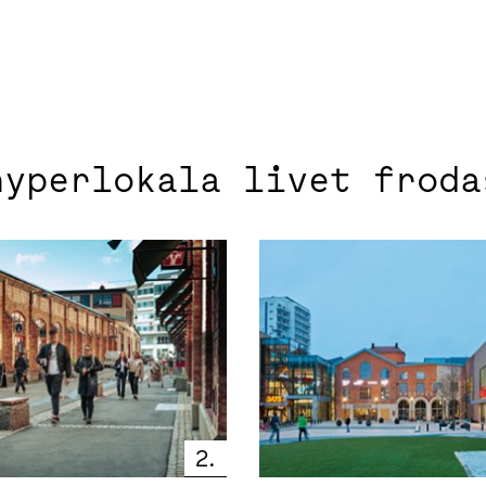
hyperlokala livet froda
2.