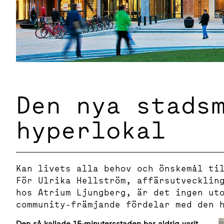
Den nya stads
hyperlokal
Kan livets alla behov och önskemål ti
För Ulrika Hellström, affärsutvecklin
hos Atrium Ljungberg, är det ingen ut
community-främjande fördelar med den 
Den så kallade 15-minutersstaden har aldrig varit