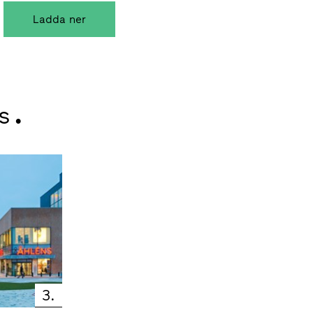
s.
3.