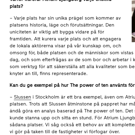
plats?
– Varje plats har sin unika prägel som kommer av
platsens historia, läge och förutsättningar. Den
unicite­ten är viktig att bygga vidare på för
framtiden. Att kurera varje plats och att engagera
de lokala aktörerna visar på vår kunskap om, och
omsorg för, både platsen och de människor som vistas där
dag, och som efterfrågas av de som bor och arbetar i 
som verktyg för att säkerställa att alla kvaliteter som 
knyter an till, finns representerade.
Kan du ge exempel på hur The power of ten använts för 
–
Slussen
i Stockholm är ett bra exempel, även om Atri
platsen. Trots att Slussen åtminstone på pappret har må
ändå göra en analys baserad på The power of ten. Det 
kunde stanna upp och sitta en stund. För Atrium Ljungb
sådana platser. Vi såg också ett behov av att komplett
vi gör på taken till de fastigheter vi förfogar över.