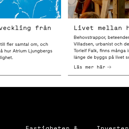
veckling från
Livet mellan 
Behovstrappor, beteendem
Villadsen, urbanist och d
ill fler samtal om, och
Torleif Falk, finns många i
 på hur Atrium Ljungbergs
länge de byggs på livet s
lighet.
Läs mer här
Fastigheter &
Invester