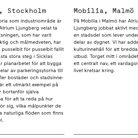
, Stockholm
Mobilia, Malmö
toria som indu­striområde är
På Mobilia i Malmö har Atr
trium Ljungberg velat ta
Ljungberg jobbat aktivt med
tsningen, som har varit
en stadsdel som lever under
ktig och målmedveten, har
delar av dygnet. Vi har add
 pusselbit för pusselbit fallit
kulturinnehåll för att bredd
sta stora steg i Sicklas
utbud. Torget mitt i området 
är planarbetet för att bygga
ett centralt nav, ett vardag
elar av parke­ringsytorna till
livet kretsar kring.
fler bostäder och stadsinne­
 är ett utmärkt exempel på
r bortanför själva
 för att ta reda på hur
ör sig, vilka målpunkter de
a naturliga flöden som finns
l.