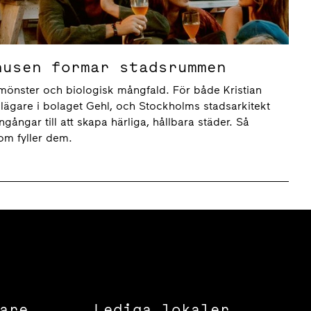
husen formar stadsrummen
önster och biologisk mångfald. För både Kristian
elägare i bolaget Gehl, och Stockholms stadsarkitekt
ngångar till att skapa härliga, hållbara städer. Så
om fyller dem.
are
Lediga lokaler