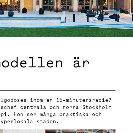
modellen är
llgodoses inom en 15-minutersradie?
gschef centrala och norra Stockholm
opi. Hon ser många praktiska och
hyperlokala staden.