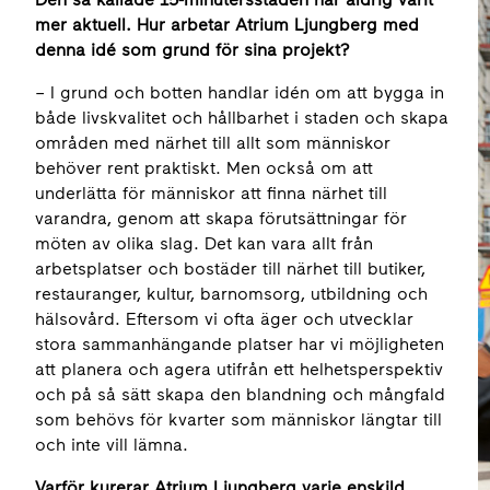
mer aktuell. Hur arbetar Atrium Ljungberg med
denna idé som grund för sina projekt?
– I grund och botten handlar idén om att bygga in
både livskvalitet och hållbarhet i staden och skapa
områden med närhet till allt som människor
behöver rent praktiskt. Men också om att
underlätta för människor att finna närhet till
varandra, genom att skapa förutsättningar för
möten av olika slag. Det kan vara allt från
arbetsplatser och bostäder till närhet till butiker,
restauranger, kultur, barnomsorg, utbildning och
hälsovård. Eftersom vi ofta äger och utvecklar
stora sammanhängande platser har vi möjligheten
att planera och agera utifrån ett helhetsperspektiv
och på så sätt skapa den blandning och mångfald
som behövs för kvarter som människor längtar till
och inte vill lämna.
Varför kurerar Atrium Ljungberg varje enskild