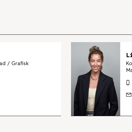
L
d / Grafisk
Ko
Ma