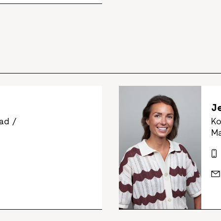
J
ad /
Ko
Ma