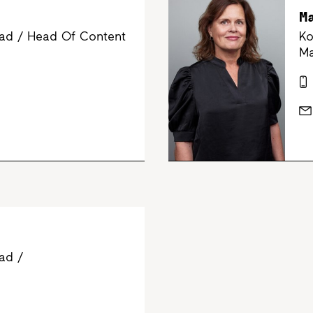
M
ad / Head Of Content
Ko
Ma
ad /