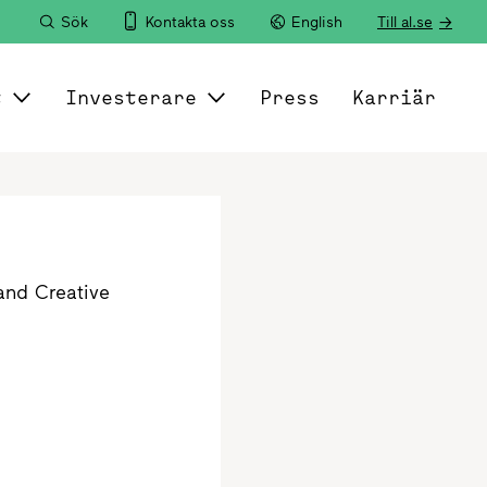
Sök
Kontakta oss
English
Till al.se
t
Investerare
Press
Karriär
and Creative